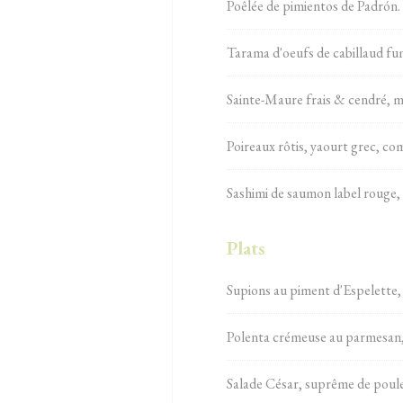
Poêlée de pimientos de Padrón.
Tarama d'oeufs de cabillaud fumé
Sainte-Maure frais & cendré, mar
Poireaux rôtis, yaourt grec, co
Sashimi de saumon label rouge, hu
Plats
Supions au piment d'Espelette,
Polenta crémeuse au parmesan, 
Salade César, suprême de poule