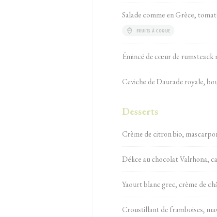
Salade comme en Grèce, tomates
FRUITS À COQUE
Émincé de cœur de rumsteack mar
Ceviche de Daurade royale, bou
Desserts
Crème de citron bio, mascarpon
Délice au chocolat Valrhona, ca
Yaourt blanc grec, crème de châ
Croustillant de framboises, mas