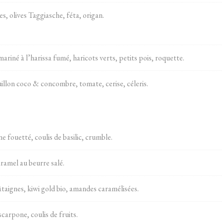
, olives Taggiasche, féta, origan.
iné à l’harissa fumé, haricots verts, petits pois, roquette.
illon coco & concombre, tomate, cerise, céleris.
e fouetté, coulis de basilic, crumble.
ramel au beurre salé.
taignes, kiwi gold bio, amandes caramélisées.
carpone, coulis de fruits.