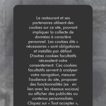
Le restaurant et ses
partenaires utilisent des
cookies sur ce site, pouvant
impliquer la collecte de
données à caractère
personnel. Les cookies dits «
nécessaires » sont obligatoires
et installés par défaut.
D'autres cookies facultatifs
nécessitent votre
consentement. Ces cookies
facultatifs servent à analyser
votre navigation, mesurer
l'audience du site, proposer
RESTAURANT CHEZ
des fonctionnalités (ex : en
lien avec les réseaux sociaux)
NATHALIE
ou afficher des publicités ou
RESTAURANT CHEZ NAT
contenus personnalisés.
A EMPORTER
|
PARIS
Cliquez sur « Tout accepter »,