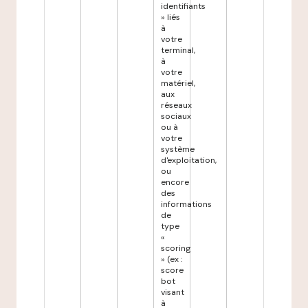
identifiants
» liés
à
votre
terminal,
à
votre
matériel,
aux
réseaux
sociaux
ou à
votre
système
d'exploitation,
ou
encore
des
informations
de
type
«
scoring
» (ex :
score
bot
visant
à