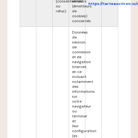
(consentement
vendors
https://tarteaucitron.io/
ou
(émetteurs
refus).
de
cookies)
concernés
Données
de
session,
de
connexion
et de
navigation
Internet,
en ce
incluant
notamment
des
informations
sur
votre
navigateur
ou
terminal
et
leur
configuration
(ex :