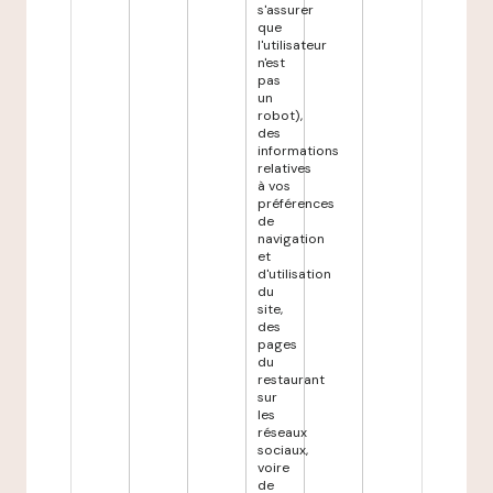
s'assurer
que
l'utilisateur
n'est
pas
un
robot),
des
informations
relatives
à vos
préférences
de
navigation
et
d'utilisation
du
site,
des
pages
du
restaurant
sur
les
réseaux
sociaux,
voire
de