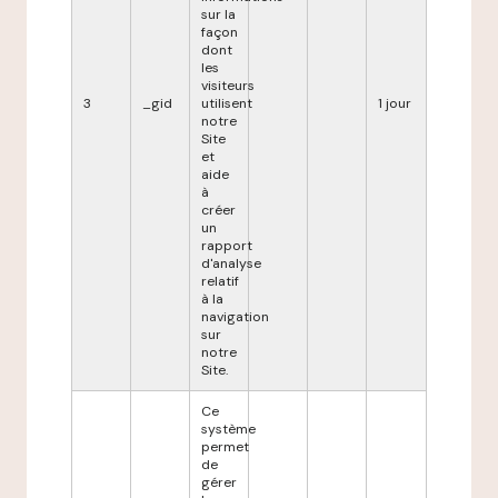
sur la
façon
dont
les
visiteurs
3
_gid
utilisent
1 jour
notre
Site
et
aide
à
créer
un
rapport
d'analyse
relatif
à la
navigation
sur
notre
Site.
Ce
système
permet
de
gérer