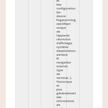
et
leur
configuration
(ex :
device
fingerprinting,
identifiant
unique
de
l'appareil,
résolution
d'affichage,
système
d'exploitation,
adresse
IP,
navigateur
internet,
type
de
terminal,...),
l'historique
et
plus
généralement
des
informations
de