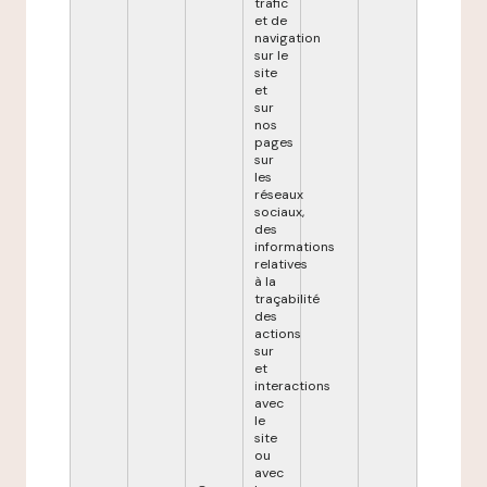
trafic
et de
navigation
sur le
site
et
sur
nos
pages
sur
les
réseaux
sociaux,
des
informations
relatives
à la
traçabilité
des
actions
sur
et
interactions
avec
le
site
ou
avec