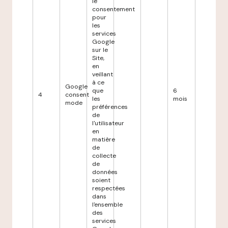
le
consentement
pour
les
services
Google
sur le
Site,
en
veillant
à ce
Google
que
6
4
consent
les
mois
mode
préférences
de
l'utilisateur
en
matière
de
collecte
de
données
soient
respectées
dans
l'ensemble
des
services