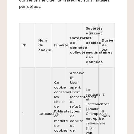
consentement de l'utilisateur et sont installés
par défaut.
Sociétés
utilisant
Catégories
les
Nom
Durée
de
cookies
N°
du
Finalité
de
données
/
cookie
vie
collectées
destinataires
des
données
Adresse
IP,
Ce
User
cookie
agent,
Le
conserve
Choix
restaurant
les
(consentement
et
choix
ou
Tarteaucitron
de
refus),
(Amauri
l'utilisateur
types
6
1
tarteaucitron
Champeaux,
en
de
mois
entreprise
matière
cookies
individuelle
de
ou
(EI) –
cookies
de
voir