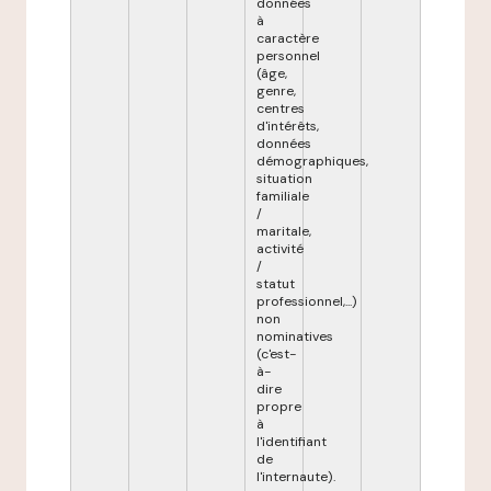
données
à
caractère
personnel
(âge,
genre,
centres
d'intérêts,
données
démographiques,
situation
familiale
/
maritale,
activité
/
statut
professionnel,...)
non
nominatives
(c'est-
à-
dire
propre
à
l'identifiant
de
l'internaute).