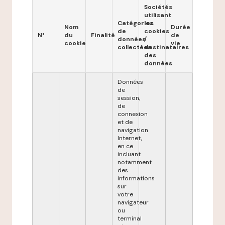
Sociétés
utilisant
Catégories
les
Nom
Durée
de
cookies
N°
du
Finalité
de
données
/
cookie
vie
collectées
destinataires
des
données
Données
de
session,
de
connexion
et de
navigation
Internet,
en ce
incluant
notamment
des
informations
sur
votre
navigateur
ou
terminal