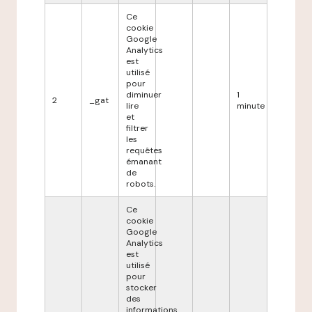
Ce
cookie
Google
Analytics
est
utilisé
pour
diminuer
1
2
_gat
lire
minute
et
filtrer
les
requêtes
émanant
de
robots.
Ce
cookie
Google
Analytics
est
utilisé
pour
stocker
des
informations