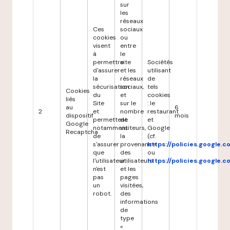
sur
les
réseaux
Ces
sociaux
cookies
ou
visent
entre
à
le
permettre
site
Sociétés
d'assurer
et les
utilisant
la
réseaux
de
sécurisation
sociaux,
tels
Cookies
du
et
cookies
liés
Site
sur le
: le
au
6
2
et
nombre
restaurant
dispositif
mois
permettent
de
et
Google
notamment
visiteurs,
Google
Recaptcha
de
la
(cf.
s'assurer
provenance
https://policies.google.
que
des
ou
l'utilisateur
utilisateurs
https://policies.google.
n'est
et les
pas
pages
un
visitées,
robot.
des
informations
de
type
«