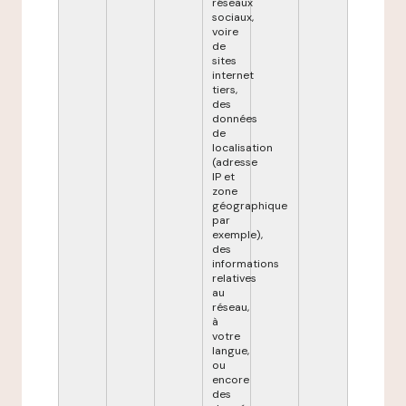
réseaux
sociaux,
voire
de
sites
internet
tiers,
des
données
de
localisation
(adresse
IP et
zone
géographique
par
exemple),
des
informations
relatives
au
réseau,
à
votre
langue,
ou
encore
des