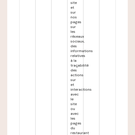
site
et
sur
nos
pages
sur
les
réseaux
sociaux,
des
informations
relatives
à la
traçabilité
des
actions
sur
et
interactions
avec
le
site
ou
avec
les
pages
du
restaurant