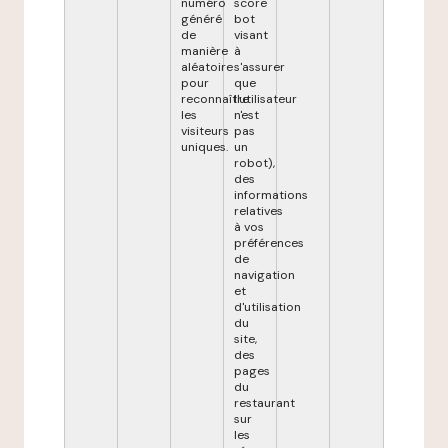
numéro
score
généré
bot
de
visant
manière
à
aléatoire
s'assurer
pour
que
reconnaître
l'utilisateur
les
n'est
visiteurs
pas
uniques.
un
robot),
des
informations
relatives
à vos
préférences
de
navigation
et
d'utilisation
du
site,
des
pages
du
restaurant
sur
les