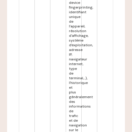
device
fingerprinting,
identifiant
unique
de
l'appareil,
résolution
d'affichage,
système
d'exploitation,
adresse
IP,
navigateur
internet,
type
de
terminal,...),
l'historique
et
plus
généralement
des
informations
de
trafic
et de
navigation
sur le