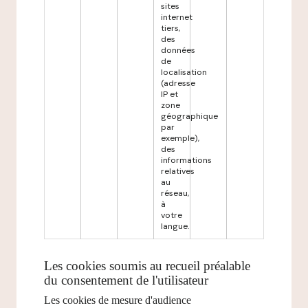
sites
internet
tiers,
des
données
de
localisation
(adresse
IP et
zone
géographique
par
exemple),
des
informations
relatives
au
réseau,
à
votre
langue.
Les cookies soumis au recueil préalable
du consentement de l'utilisateur
Les cookies de mesure d'audience