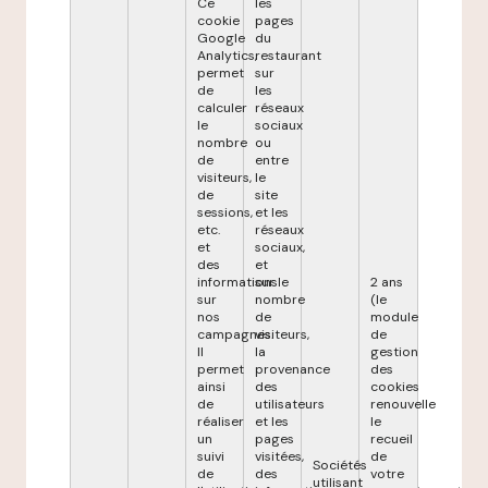
Ce
les
cookie
pages
Google
du
Analytics,
restaurant
permet
sur
de
les
calculer
réseaux
le
sociaux
nombre
ou
de
entre
visiteurs,
le
de
site
sessions,
et les
etc.
réseaux
et
sociaux,
des
et
informations
sur le
2 ans
sur
nombre
(le
nos
de
module
campagnes.
visiteurs,
de
Il
la
gestion
permet
provenance
des
ainsi
des
cookies
de
utilisateurs
renouvelle
réaliser
et les
le
un
pages
recueil
suivi
visitées,
de
Sociétés
de
des
votre
utilisant