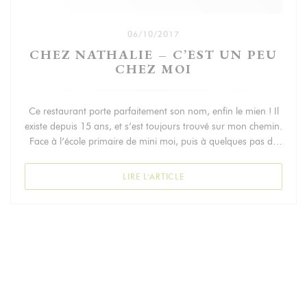
06/10/2017
CHEZ NATHALIE – C’EST UN PEU
CHEZ MOI
Ce restaurant porte parfaitement son nom, enfin le mien ! Il
existe depuis 15 ans, et s’est toujours trouvé sur mon chemin.
Face à l’école primaire de mini moi, puis à quelques pas de
son collège, et dans tous les cas dans un rayon de quelques
centaines de mètres de chez moi.
((OUVRE UNE NOUVELLE FEN
LIRE L'ARTICLE
Ici, tout est fait maison comme l’indique le label sur la carte
mais surtout l’animation en cuisine. Une carte resserrée, pour
des produits frais et de saison.
En atteste par exemple le velouté de châtaigne ou encore la
purée de potiron.
Les produits sont de qualité, la cuisson parfaite, qu’il s’agisse
du plat du jour, le coeur de rumsteck et ses pommes sautées,