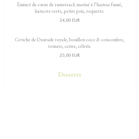
Émincé de cœur de rumsteack mariné à l’harissa fumé,
haricots verts, petits pois, roquette.
24,00 EUR
Ceviche de Daurade royale, bouillon coco & concombre,
tomate, cerise, céleris.
25,00 EUR
Desserts
Crème de citron bio, mascarpone fouetté, coulis de
basilic, crumble.
9,00 EUR
Délice au chocolat Valrhona, caramel au beurre salé.
11,00 EUR