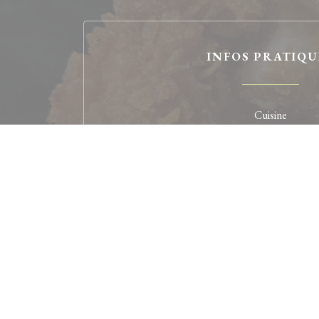
INFOS PRATIQU
Cuisine
Cuisine du Monde, Française Traditionne
Type de restaurant
A emporter, Bistronomie décontractée, Restaur
Terrasse, Sur place
Services
Privatisation, Accès aux personnes à mobilit
Moyens de paiement
Carte Bleue, American Express, Chèques, Ch