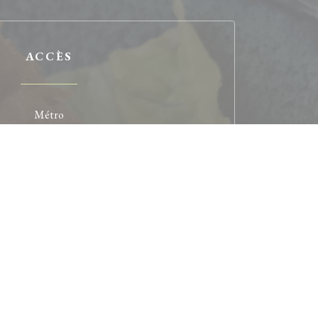
ACCÈS
Métro
5,6,7 Place d'Italie
Station de vélos
imité Bobillot/Moulin des près
Bus
57,67,62
Parking
entre commercial Italie 2