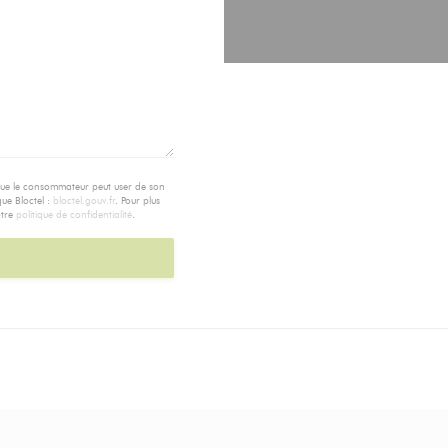
 que le consommateur peut user de son
que Bloctel :
bloctel.gouv.fr
. Pour plus
otre
politique de confidentialité
.