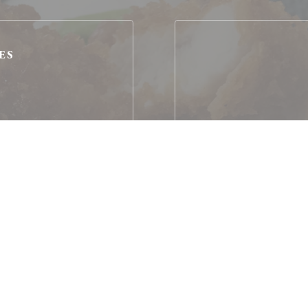
ES
lle, Bistronomique
ant Français – Bistrot -
à prox
é réduite, Accès Wifi
c
èques Vacances, Visa,