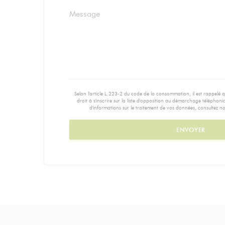
Selon l'article L.223-2 du code de la consommation, il est rappelé
droit à s'inscrire sur la liste d'opposition au démarchage téléphoni
d'informations sur le traitement de vos données, consultez n