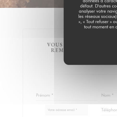
données à caractèr
défaut. D'autres co
analyser votre navig
les réseaux sociaux)
», « Tout refuser » 
tout moment en c
VOUS DÉSIREZ NOUS C
REMPLISSEZ LE FORMU
DESSOUS !