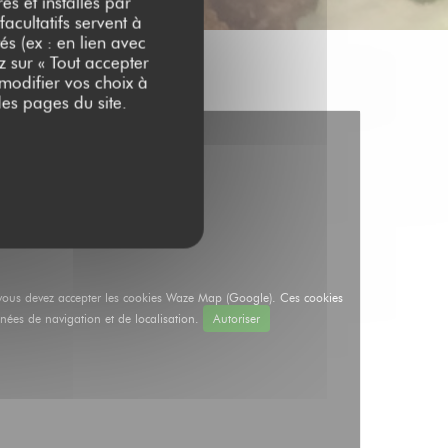
es et installés par
acultatifs servent à
és (ex : en lien avec
z sur « Tout accepter
 modifier vos choix à
es pages du site.
e, vous devez accepter les cookies Waze Map (Google). Ces cookies
nées de navigation et de localisation.
Autoriser