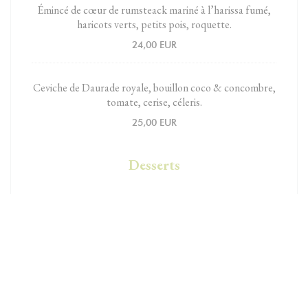
Émincé de cœur de rumsteack mariné à l’harissa fumé,
haricots verts, petits pois, roquette.
24,00 EUR
Ceviche de Daurade royale, bouillon coco & concombre,
tomate, cerise, céleris.
25,00 EUR
Desserts
Crème de citron bio, mascarpone fouetté, coulis de
basilic, crumble.
9,00 EUR
Délice au chocolat Valrhona, caramel au beurre salé.
11,00 EUR