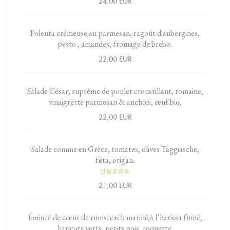
24,00 EUR
Polenta crémeuse au parmesan, ragoût d'aubergines,
pesto , amandes, fromage de brebis.
22,00 EUR
Salade César, suprême de poulet croustillant, romaine,
vinaigrette parmesan & anchois, œuf bio.
22,00 EUR
Salade comme en Grèce, tomates, olives Taggiasche,
féta, origan.
过敏原清单
21,00 EUR
Émincé de cœur de rumsteack mariné à l’harissa fumé,
haricots verts, petits pois, roquette.