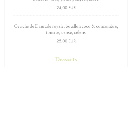
24,00 EUR
Ceviche de Daurade royale, bouillon coco & concombre,
tomate, cerise, céleris.
25,00 EUR
Desserts
Crème de citron bio, mascarpone fouetté, coulis de
basilic, crumble.
9,00 EUR
Délice au chocolat Valrhona, caramel au beurre salé.
11,00 EUR