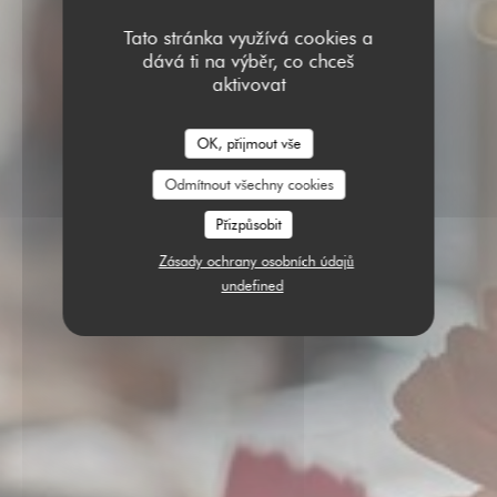
Tato stránka využívá cookies a
dává ti na výběr, co chceš
aktivovat
OK, přijmout vše
Odmítnout všechny cookies
Přizpůsobit
Zásady ochrany osobních údajů
undefined