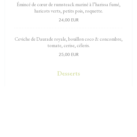
Émincé de cœur de rumsteack mariné à l’harissa fumé,
haricots verts, petits pois, roquette.
24,00 EUR
Ceviche de Daurade royale, bouillon coco & concombre,
tomate, cerise, céleris.
25,00 EUR
Desserts
Crème de citron bio, mascarpone fouetté, coulis de
basilic, crumble.
9,00 EUR
Délice au chocolat Valrhona, caramel au beurre salé.
11,00 EUR