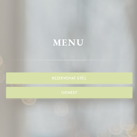
MENU
REZERVOVAT STŮL
ODNÉST