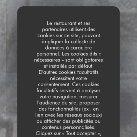
Le restaurant et ses
partenaires utilisent des
cookies sur ce site, pouvant
impliquer la collecte de
données à caractère
personnel. Les cookies dits «
nécessaires » sont obligatoires
et installés par défaut.
D'autres cookies facultatifs
nécessitent votre
consentement. Ces cookies
facultatifs servent à analyser
votre navigation, mesurer
l'audience du site, proposer
RESTAURANT CHEZ
des fonctionnalités (ex : en
lien avec les réseaux sociaux)
NATHALIE
ou afficher des publicités ou
RESTAURANT CHEZ NAT
contenus personnalisés.
A EMPORTER
|
PARIS
Cliquez sur « Tout accepter »,