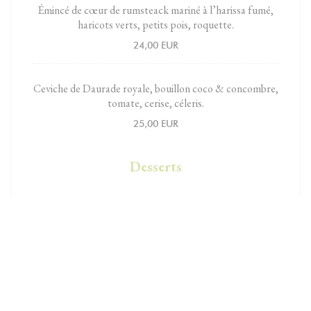
Émincé de cœur de rumsteack mariné à l’harissa fumé,
haricots verts, petits pois, roquette.
24,00 EUR
Ceviche de Daurade royale, bouillon coco & concombre,
tomate, cerise, céleris.
25,00 EUR
Desserts
Crème de citron bio, mascarpone fouetté, coulis de
basilic, crumble.
9,00 EUR
Délice au chocolat Valrhona, caramel au beurre salé.
11,00 EUR