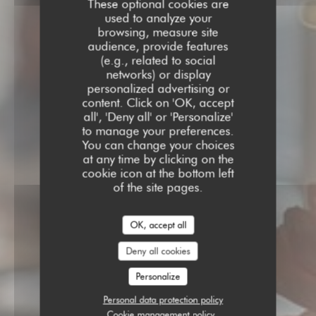
These optional cookies are
used to analyze your
browsing, measure site
audience, provide features
(e.g., related to social
networks) or display
personalized advertising or
content. Click on 'OK, accept
all', 'Deny all' or 'Personalize'
to manage your preferences.
You can change your choices
at any time by clicking on the
cookie icon at the bottom left
of the site pages.
OK, accept all
Deny all cookies
Personalize
Personal data protection policy
Cookie management policy