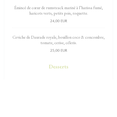
Émincé de cœur de rumsteack mariné à l’harissa fumé,
haricots verts, petits pois, roquette.
24,00 EUR
Ceviche de Daurade royale, bouillon coco & concombre,
tomate, cerise, céleris.
25,00 EUR
Desserts
Crème de citron bio, mascarpone fouetté, coulis de
basilic, crumble.
9,00 EUR
Délice au chocolat Valrhona, caramel au beurre salé.