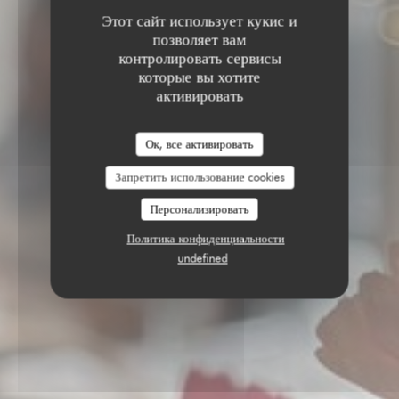
Этот сайт использует кукис и
позволяет вам
контролировать сервисы
которые вы хотите
активировать
Ок, все активировать
Запретить использование cookies
Персонализировать
Политика конфиденциальности
undefined