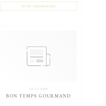
mer frais. Un régal.
((OPENT IN EEN NIEUW VENSTER)
ZIE HET NIEUWSARTIKEL
Que les travaux à l’angle du square Henri Rousselle
ne vous fassent pas virer de bord ! Derrière, se niche
le coquet repaire des amateurs de poisson, tenu par
la chaleureuse Nathalie. Après avoir fait ses gammes
dans un petit restaurant franchouillard du 14e, elle a
débauché le chef et lancé sa première affaire, qu’elle
a voulu pointilleuse dans la présentation des plats, et
rigoureuse sur leur qualité.
« Nous n’avons pas de congélateur ! », tonne
fièrement son complice et époux Charfeddine. Le
poisson arrive tout frais des côtes bretonnes et
européennes, et se voit préparé avec maîtrise dans
l’alliance des saveurs grâce à moult épices et
condiments. À l’instar de ces doux et tendres supions
poêlés minute, parfaitement relevés par le piment
d’Espelette. Ou du poisson entier « suivant la marée
02/12/2008
», dorade ou bar, cuit à la vapeur et assaisonné à
BON TEMPS GOURMAND
merveille par un filet d’huile d’olive et de vinaigre de
Xérès.