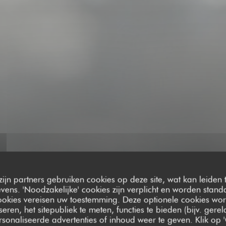
zijn partners gebruiken cookies op deze site, wat kan leiden
ens. 'Noodzakelijke' cookies zijn verplicht en worden standa
ookies vereisen uw toestemming. Deze optionele cookies wo
seren, het sitepubliek te meten, functies te bieden (bijv. gere
sonaliseerde advertenties of inhoud weer te geven. Klik op '