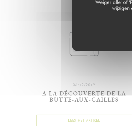
'Weiger alle' of
wijzigen
06/12/2019
A LA DÉCOUVERTE DE LA
BUTTE-AUX-CAILLES
((OPENT IN EEN 
LEES HET ARTIKEL