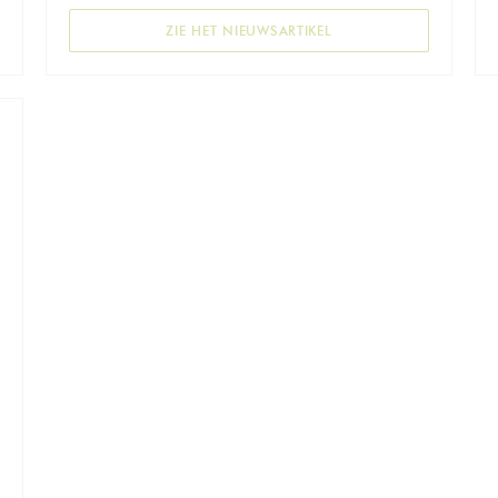
EN NIEUW VENSTER))
((OPENT IN EEN NIEUW 
ZIE HET NIEUWSARTIKEL