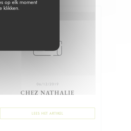
zes op elk moment
 klikken.
06/12/2019
CHEZ NATHALIE
NSTER))
((OPENT IN EEN NIEUW VENSTER))
LEES HET ARTIKEL