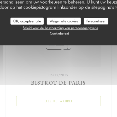
 'Personaliseer' om uw voorkeuren te beheren. U kunt uw keu
 door op het cookiepictogram linksonder op de sitepagina's te
OK, accepteer alle
Weiger alle cookies
Personaliseer
Beleid voor de bescherming van persoonsgegevens
Cookiebeleid
06/12/2019
BISTROT DE PARIS
((OPENT IN EEN NIEUW VE
LEES HET ARTIKEL
NIEUW VENSTER))