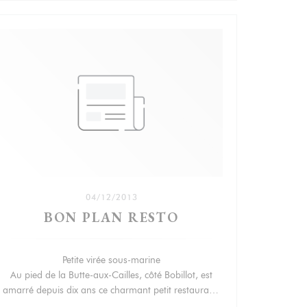
04/12/2013
BON PLAN RESTO
Petite virée sous-marine
VENSTER))
Au pied de la Butte-aux-Cailles, côté Bobillot, est
amarré depuis dix ans ce charmant petit restaurant,
où l’on cuisine avec délicatesse poissons et fruits de