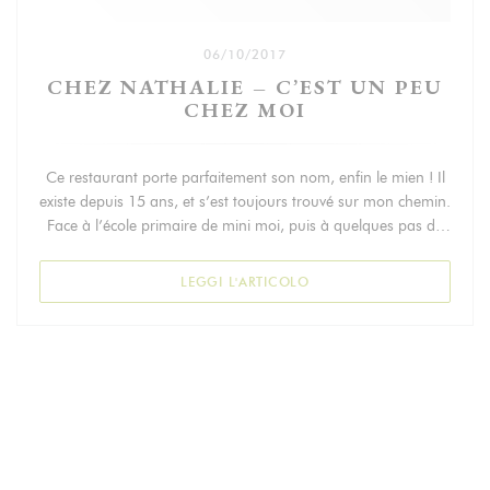
06/10/2017
CHEZ NATHALIE – C’EST UN PEU
CHEZ MOI
Ce restaurant porte parfaitement son nom, enfin le mien ! Il
existe depuis 15 ans, et s’est toujours trouvé sur mon chemin.
Face à l’école primaire de mini moi, puis à quelques pas de
son collège, et dans tous les cas dans un rayon de quelques
centaines de mètres de chez moi.
((APRE UNA NUOVA FINES
LEGGI L'ARTICOLO
Ici, tout est fait maison comme l’indique le label sur la carte
mais surtout l’animation en cuisine. Une carte resserrée, pour
des produits frais et de saison.
En atteste par exemple le velouté de châtaigne ou encore la
purée de potiron.
Les produits sont de qualité, la cuisson parfaite, qu’il s’agisse
du plat du jour, le coeur de rumsteck et ses pommes sautées,