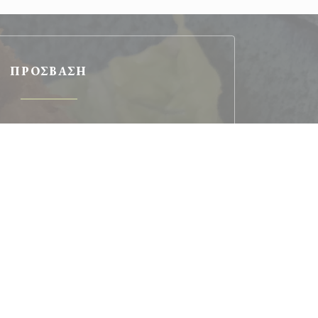
ΠΡΌΣΒΑΣΗ
Μετρό
5,6,7 Place d'Italie
Σταθμός ποδηλάτων
imité Bobillot/Moulin des près
Λεωφορείο
57,67,62
Πάρκινγκ
entre commercial Italie 2