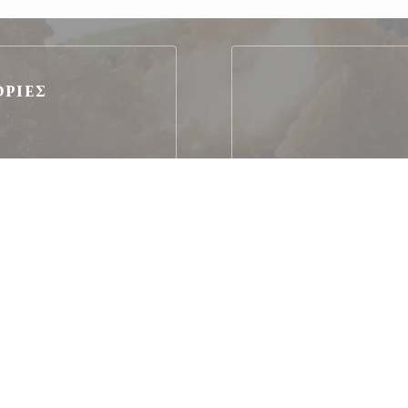
ΟΡΊΕΣ
κά, Bistronomique
ée, , Φάτε μέσα
à prox
πρόσβαση, WIFI
Κουπόνια διακοπών, Visa,
c