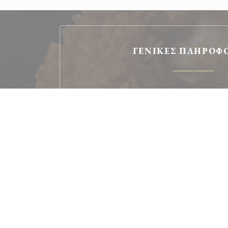
ΓΕΝΙΚΈΣ ΠΛΗΡΟΦ
Κουζίνα
Παγκόσμια Κουζίνα, Παραδοσιακά γαλλι
Τύπος επιχείρησης
Πάρε μακριά, Bistronomie décontract
Υπηρεσίες
Ιδιωτική μίσθωση, Απενεργοποιημένη 
Μέθοδοι πληρωμής
Χρεωστική κάρτα, American Express, Έλεγχοι, 