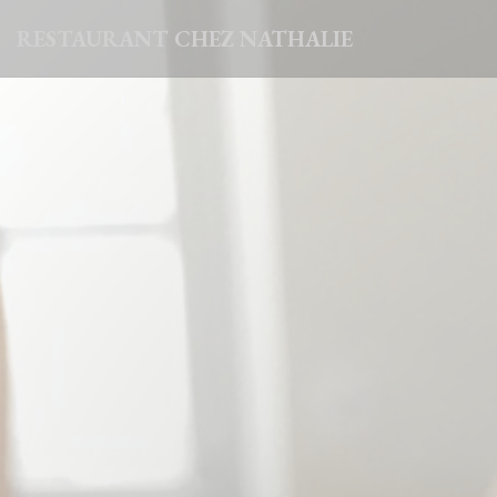
Πίνακας διαχείρισης "Μπισκότων" (Cookies)
RESTAURANT CHEZ NATHALIE