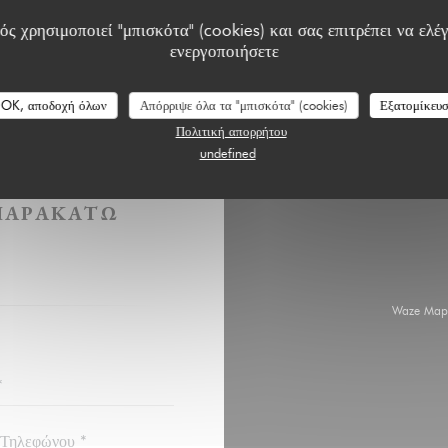
ς χρησιμοποιεί "μπισκότα" (cookies) και σας επιτρέπει να ελέγ
ενεργοποιήσετε
OK, αποδοχή όλων
Απόρριψε όλα τα "μπισκότα" (cookies)
Εξατομίκευ
Πολιτική απορρήτου
undefined
ΉΣΕΤΕ ΜΑΖΊ
ΠΑΡΑΚΆΤΩ
Waze Map 