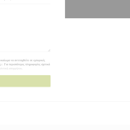
καίωμα να αντιταχθείτε σε εμπορικές
gr
. Για περισσότερες πληροφορίες σχετικά
ολιτική απορρήτου
.