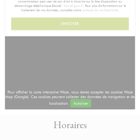
consommateur peut user de son droit à s'inscrire sur la liste d'opposition au
démarchage téléphonique Bloctel :
bloctel.gouv.fr
. Pour plus d'informations sur le
traitement de vos données, consultez notre
politique de confidentialité
.
Pour afficher la carte interactive Waze, vous devez accepter les cookies Waze
Map (Google). Ces cookies peuvent collecter des données de navigation et de
localisation.
Autoriser
Horaires