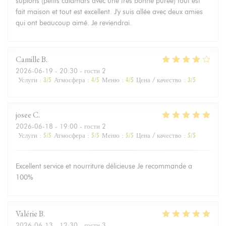
supions (petits calamars avec une très bonne purée) tout est
fait maison et tout est excellent. J'y suis allée avec deux amies
qui ont beaucoup aimé. Je reviendrai.
Camille
B
2026-06-19
- 20:30 - гости 2
Услуги
:
3
/5
Атмосфера
:
4
/5
Меню
:
4
/5
Цена / качество
:
3
/5
josee
C
2026-06-18
- 19:00 - гости 2
Услуги
:
5
/5
Атмосфера
:
5
/5
Меню
:
5
/5
Цена / качество
:
5
/5
Excellent service et nourriture délicieuse Je recommande a
100%
Valérie
B
2026-06-13
- 12:30 - гости 3