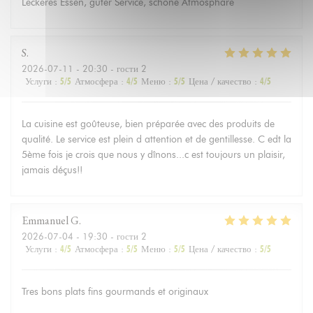
Leckeres Essen, guter Service, schöne Atmosphäre
S
2026-07-11
- 20:30 - гости 2
Услуги
:
5
/5
Атмосфера
:
4
/5
Меню
:
5
/5
Цена / качество
:
4
/5
La cuisine est goûteuse, bien préparée avec des produits de
qualité. Le service est plein d attention et de gentillesse. C edt la
5ème fois je crois que nous y dînons...c est toujours un plaisir,
jamais déçus!!
Emmanuel
G
2026-07-04
- 19:30 - гости 2
Услуги
:
4
/5
Атмосфера
:
5
/5
Меню
:
5
/5
Цена / качество
:
5
/5
Tres bons plats fins gourmands et originaux