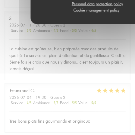
Personal data protection policy
Cookie management policy
S
2026-07-11
- 20:30 - Guests 2
Service
:
5
/5
Ambiance
:
4
/5
Food
:
5
/5
Value
:
4
/5
La cuisine est goûteuse, bien préparée avec des produits de
qualité. Le service est plein d attention et de gentillesse. C edt la
5ème fois je crois que nous y dînons...c est toujours un plaisir,
jamais déçus!!
Emmanuel
G
2026-07-04
- 19:30 - Guests 2
Service
:
4
/5
Ambiance
:
5
/5
Food
:
5
/5
Value
:
5
/5
Tres bons plats fins gourmands et originaux