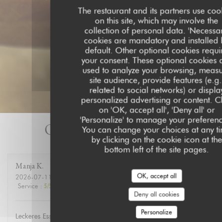
The restaurant and its partners use coo
on this site, which may involve the
collection of personal data. 'Necessar
cookies are mandatory and installed 
default. Other optional cookies requi
your consent. These optional cookies 
used to analyze your browsing, meas
site audience, provide features (e.g.
related to social networks) or displa
personalized advertising or content. Cl
on 'OK, accept all', 'Deny all' or
'Personalize' to manage your preferenc
Our customer ratings
You can change your choices at any t
by clicking on the cookie icon at the
bottom left of the site pages.
Manja
K
OK, accept all
2026-07-11
- 19:00 - Guests 10
Service
:
5
/5
Ambiance
:
5
/5
Food
:
5
/5
Value
:
5
/5
Deny all cookies
Personalize
Leckeres Essen, guter Service, schöne Atmosphäre