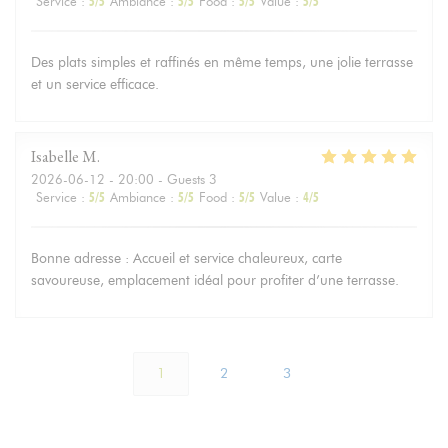
Service
:
5
/5
Ambiance
:
5
/5
Food
:
5
/5
Value
:
5
/5
Des plats simples et raffinés en même temps, une jolie terrasse
et un service efficace.
Isabelle
M
2026-06-12
- 20:00 - Guests 3
Service
:
5
/5
Ambiance
:
5
/5
Food
:
5
/5
Value
:
4
/5
Bonne adresse : Accueil et service chaleureux, carte
savoureuse, emplacement idéal pour profiter d’une terrasse.
1
2
3