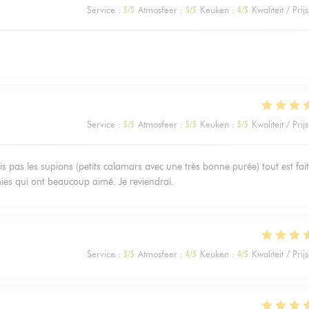
Service
:
5
/5
Atmosfeer
:
5
/5
Keuken
:
4
/5
Kwaliteit / Prijs
Service
:
5
/5
Atmosfeer
:
5
/5
Keuken
:
5
/5
Kwaliteit / Prijs
is pas les supions (petits calamars avec une très bonne purée) tout est fait
amies qui ont beaucoup aimé. Je reviendrai.
Service
:
3
/5
Atmosfeer
:
4
/5
Keuken
:
4
/5
Kwaliteit / Prijs