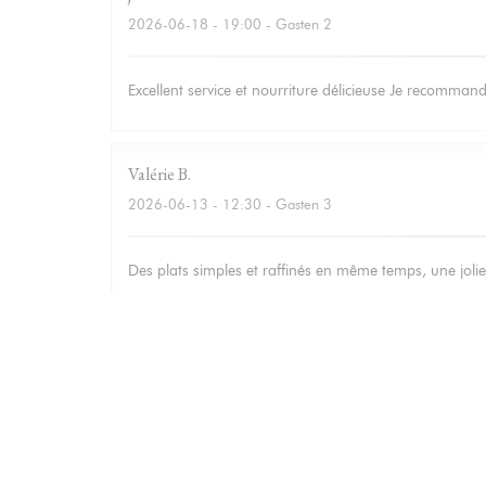
2026-06-18
- 19:00 - Gasten 2
Excellent service et nourriture délicieuse Je recomma
Valérie
B
2026-06-13
- 12:30 - Gasten 3
Des plats simples et raffinés en même temps, une jolie 
Isabelle
M
2026-06-12
- 20:00 - Gasten 3
Bonne adresse : Accueil et service chaleureux, carte s