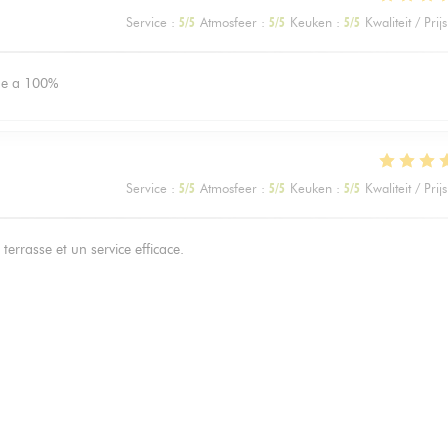
Service
:
5
/5
Atmosfeer
:
5
/5
Keuken
:
5
/5
Kwaliteit / Prijs
nde a 100%
Service
:
5
/5
Atmosfeer
:
5
/5
Keuken
:
5
/5
Kwaliteit / Prijs
terrasse et un service efficace.
Service
:
5
/5
Atmosfeer
:
5
/5
Keuken
:
5
/5
Kwaliteit / Prijs
avoureuse, emplacement idéal pour profiter d’une terrasse.