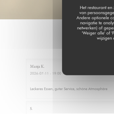
Het restaurant en 
van persoonsgegev
Andere optionele c
navigatie te analy
netwerken) of geper
'Weiger alle' of
wijzigen
Onze g
Manja
K
2026-07-11
- 19:00 - Gasten 10
Leckeres Essen, guter Service, schöne Atmosphäre
S