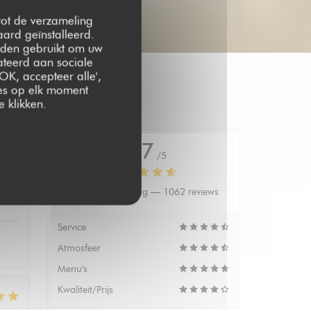
 tot de verzameling
ard geïnstalleerd.
rden gebruikt om uw
lateerd aan sociale
OK, accepteer alle',
zes op elk moment
 klikken.
4.7
/5
Gemiddelde rating —
1062 reviews
:
5
/5
Service
Atmosfeer
Menu's
Kwaliteit/Prijs