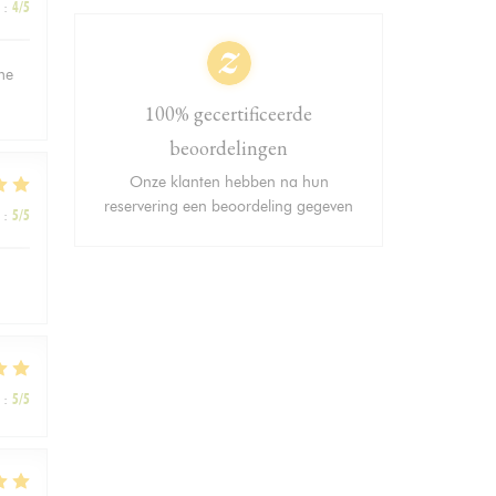
:
4
/5
ème
100% gecertificeerde
beoordelingen
Onze klanten hebben na hun
reservering een beoordeling gegeven
:
5
/5
:
5
/5