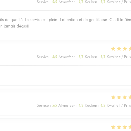
Service
:
5
/5
Atmosfeer
:
4
/5
Keuken
:
5
/5
Kwaliteit / Prijs
s de qualité. Le service est plein d attention et de gentillesse. C edt la 5
ir, jamais déçus!!
Service
:
4
/5
Atmosfeer
:
5
/5
Keuken
:
5
/5
Kwaliteit / Prijs
Service
:
5
/5
Atmosfeer
:
4
/5
Keuken
:
4
/5
Kwaliteit / Prijs