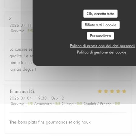
Ok, accetta tutto
S
Rifiuta tutti i cookie
2026-07-11
- 20:30 - Ospiti 2
Servizio
:
5
/5
Atmosfera
:
4
/5
Cucina
:
5
/5
Qualità / Prezzo
:
4
/5
Personalizza
Politica di protezione dei dati personali
La cuisine est goûteuse, bien préparée avec des produits de
Politica di gestione dei cookie
qualité. Le service est plein d attention et de gentillesse. C edt la
5ème fois je crois que nous y dînons...c est toujours un plaisir,
jamais déçus!!
Emmanuel
G
2026-07-04
- 19:30 - Ospiti 2
Servizio
:
4
/5
Atmosfera
:
5
/5
Cucina
:
5
/5
Qualità / Prezzo
:
5
/5
Tres bons plats fins gourmands et originaux