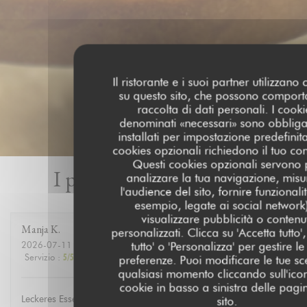
Il ristorante e i suoi partner utilizzano
su questo sito, che possono comport
raccolta di dati personali. I cooki
denominati «necessari» sono obbliga
installati per impostazione predefinita
cookies opzionali richiedono il tuo co
Questi cookies opzionali servono 
I pareri dei nostri clienti
analizzare la tua navigazione, misu
l'audience del sito, fornire funzionali
esempio, legate ai social network
visualizzare pubblicità o contenu
Manja
K
personalizzati. Clicca su 'Accetta tutto', 
2026-07-11
- 19:00 - Ospiti 10
tutto' o 'Personalizza' per gestire le
Servizio
:
5
/5
Atmosfera
:
5
/5
Cucina
:
5
/5
Qualità / Prezzo
:
5
/5
preferenze. Puoi modificare le tue sce
qualsiasi momento cliccando sull'ico
cookie in basso a sinistra delle pagi
Leckeres Essen, guter Service, schöne Atmosphäre
sito.