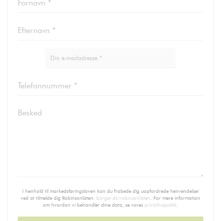
I henhold til markedsføringsloven kan du frabede dig uopfordrede henvendelser
ved at tilmelde dig Robinsonlisten:
borger.dk/robinsonlisten
. For mere information
om hvordan vi behandler dine data, se vores
privatlivspolitik
.