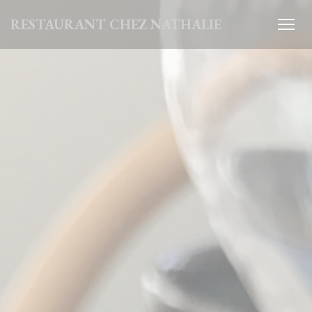
CCookie-styringspanel
RESTAURANT CHEZ NATHALIE