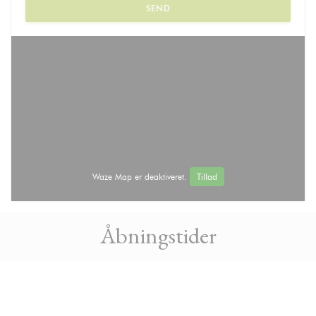
Waze Map er deaktiveret.
Tillad
Åbningstider
access_time