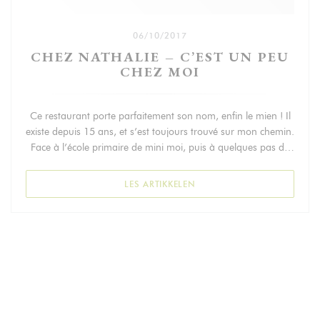
06/10/2017
CHEZ NATHALIE – C’EST UN PEU
CHEZ MOI
Ce restaurant porte parfaitement son nom, enfin le mien ! Il
existe depuis 15 ans, et s’est toujours trouvé sur mon chemin.
Face à l’école primaire de mini moi, puis à quelques pas de
son collège, et dans tous les cas dans un rayon de quelques
centaines de mètres de chez moi.
((ÅPNER I ET NYTT VINDU))
LES ARTIKKELEN
Ici, tout est fait maison comme l’indique le label sur la carte
mais surtout l’animation en cuisine. Une carte resserrée, pour
des produits frais et de saison.
En atteste par exemple le velouté de châtaigne ou encore la
purée de potiron.
Les produits sont de qualité, la cuisson parfaite, qu’il s’agisse
du plat du jour, le coeur de rumsteck et ses pommes sautées,