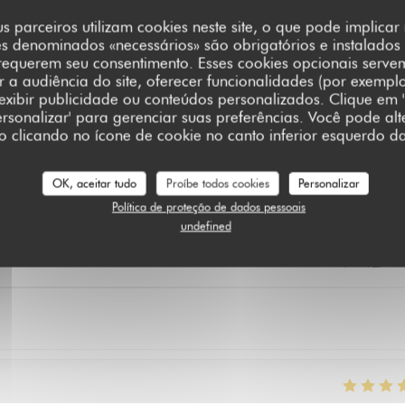
s parceiros utilizam cookies neste site, o que pode implica
es denominados «necessários» são obrigatórios e instalados
requerem seu consentimento. Esses cookies opcionais serve
a audiência do site, oferecer funcionalidades (por exempl
 exibir publicidade ou conteúdos personalizados. Clique em '
Personalizar' para gerenciar suas preferências. Você pode alt
clicando no ícone de cookie no canto inferior esquerdo da
_clients_following_booking
OK, aceitar tudo
Proíbe todos cookies
Personalizar
Política de proteção de dados pessoais
undefined
service
:
5
/5
ambience
:
5
/5
menu
:
5
/5
quality_price