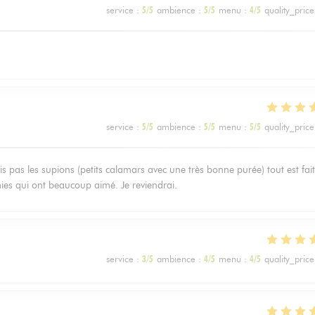
service
:
5
/5
ambience
:
5
/5
menu
:
4
/5
quality_price
service
:
5
/5
ambience
:
5
/5
menu
:
5
/5
quality_price
is pas les supions (petits calamars avec une très bonne purée) tout est fait
amies qui ont beaucoup aimé. Je reviendrai.
service
:
3
/5
ambience
:
4
/5
menu
:
4
/5
quality_price