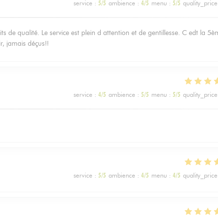
service
:
5
/5
ambience
:
4
/5
menu
:
5
/5
quality_price
s de qualité. Le service est plein d attention et de gentillesse. C edt la 5
ir, jamais déçus!!
service
:
4
/5
ambience
:
5
/5
menu
:
5
/5
quality_price
service
:
5
/5
ambience
:
4
/5
menu
:
4
/5
quality_price