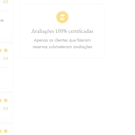
:
4
/5
ème
Avaliações 100% certificadas
Apenas os clientes que fizeram
reservas submeteram avaliações
:
5
/5
:
5
/5