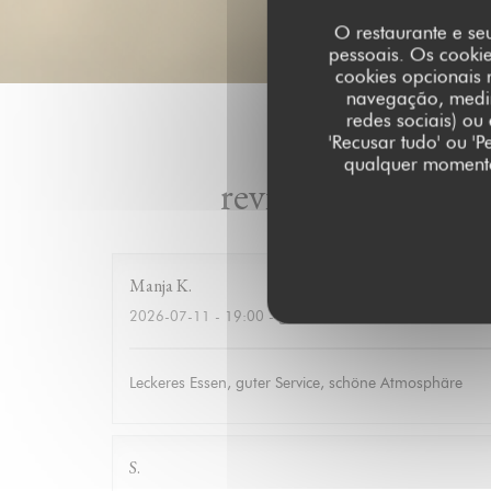
O restaurante e seu
pessoais. Os cooki
cookies opcionais 
navegação, medir 
redes sociais) ou
'Recusar tudo' ou '
qualquer momento 
reviews_from_our
Manja
K
2026-07-11
- 19:00 - guests 10
Leckeres Essen, guter Service, schöne Atmosphäre
S