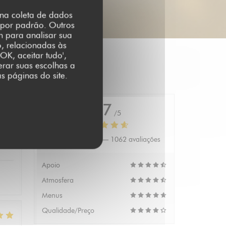
r na coleta de dados
 por padrão. Outros
m para analisar sua
o, relacionadas às
OK, aceitar tudo',
erar suas escolhas a
s páginas do site.
4.7
/5
Avaliação média —
1062 avaliações
:
5
/5
Apoio
Atmosfera
Menus
Qualidade/Preço