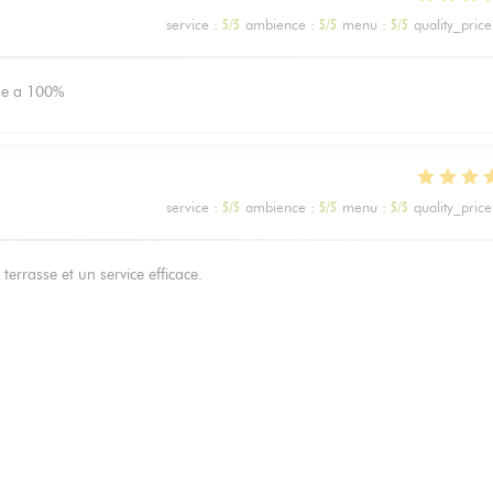
service
:
5
/5
ambience
:
5
/5
menu
:
5
/5
quality_price
nde a 100%
service
:
5
/5
ambience
:
5
/5
menu
:
5
/5
quality_price
terrasse et un service efficace.
service
:
5
/5
ambience
:
5
/5
menu
:
5
/5
quality_price
avoureuse, emplacement idéal pour profiter d’une terrasse.