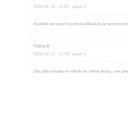
2026-06-18
- 19:00 - guests 2
Excellent service et nourriture délicieuse Je recomma
Valérie
B
2026-06-13
- 12:30 - guests 3
Des plats simples et raffinés en même temps, une jolie 
Isabelle
M
2026-06-12
- 20:00 - guests 3
Bonne adresse : Accueil et service chaleureux, carte s