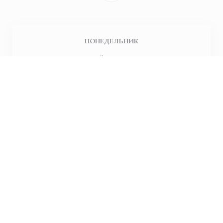
ПОНЕДЕЛЬНИК
Закрыто
В�
-
С�
12:00 - 14:30
19:00 - 22:00
ВОСКРЕСЕНЬЕ
11:00 - 15:00