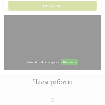
Waze Map Деактивирован.
Позволить
Часы работы
access_time