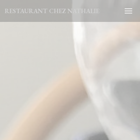
Πίνακας διαχείρισης "Μπισκότων" (Cookies)
RESTAURANT CHEZ NATHALIE