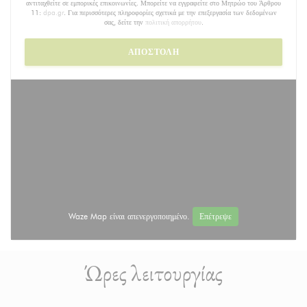
αντιταχθείτε σε εμπορικές επικοινωνίες. Μπορείτε να εγγραφείτε στο Μητρώο του Άρθρου
11:
dpa.gr
. Για περισσότερες πληροφορίες σχετικά με την επεξεργασία των δεδομένων
σας, δείτε την
πολιτική απορρήτου
.
Waze Map είναι απενεργοποιημένο.
Επέτρεψε
Ώρες λειτουργίας