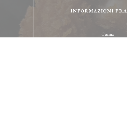
INFORMAZIONI PRA
Cucina
Cucina del mondo, Tradizionale france
Tipologia
Ristorante da asporto, Bistronomie décontracté
Bistrot - Terrasse, Sul po
Servizi
Privatizzazione, Accesso disabili, Co
Metodo di pagament
Bancomat, American Express, Assegni, Buoni v
Titoli Restaurant, Eurocard / Mastercard, S
Bonifico, Contactless Payment, Buoni pasto, Ap