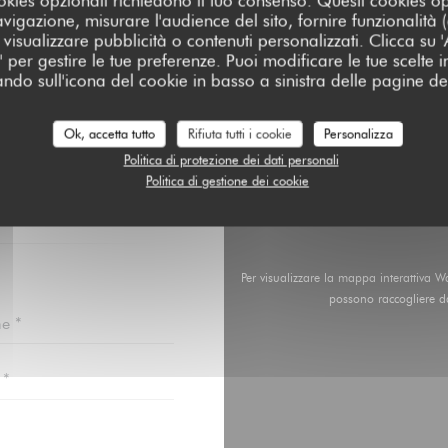
cookies opzionali richiedono il tuo consenso. Questi cookies o
avigazione, misurare l'audience del sito, fornire funzionalità
visualizzare pubblicità o contenuti personalizzati. Clicca su 'Ac
za' per gestire le tue preferenze. Puoi modificare le tue scelte
ando sull'icona del cookie in basso a sinistra delle pagine del
Ok, accetta tutto
Rifiuta tutti i cookie
Personalizza
RCI?
Politica di protezione dei dati personali
OTTOSTANTE!
Politica di gestione dei cookie
Per visualizzare la mappa interattiva 
possono raccogliere da