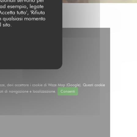
pzionali servono per
 (ad esempio, legate
cetta tutto', 'Rifiuta
 in qualsiasi momento
 sito.
Waze, devi accettare i cookie di Waze Map (Google). Questi cookie
ti di navigazione e localizzazione.
Consenti