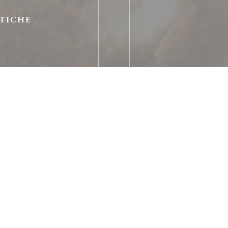
TICHE
se, Bistronomique
e, Restaurant Français –
à prox
sto
nnessione wifi
o
c
acanza, Visa, Contanti,
odexo Assegno, Paypal,
ple Pay, Senza contatto,