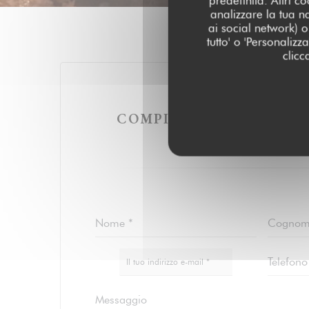
predefinita. Altri 
analizzare la tua n
ai social network) o 
tutto' o 'Personaliz
clicc
VUOI CONTATTA
COMPILA IL MODULO S