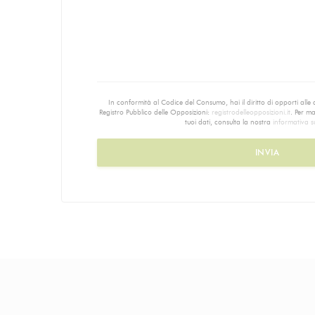
In conformità al Codice del Consumo, hai il diritto di opporti alle
Registro Pubblico delle Opposizioni:
registrodelleopposizioni.it
. Per m
tuoi dati, consulta la nostra
informativa su