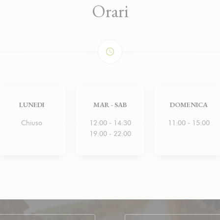
Orari
access_time
LUNEDI
MAR
-
SAB
DOMENICA
Chiuso
12:00 - 14:30
11:00 - 15:00
19:00 - 22:00