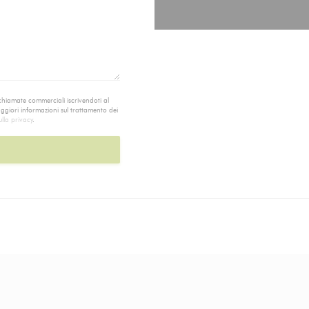
 chiamate commerciali iscrivendoti al
aggiori informazioni sul trattamento dei
lla privacy
.