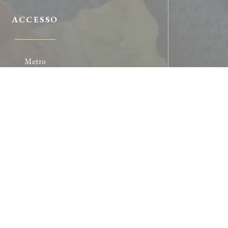
ACCESSO
Metro
5,6,7 Place d'Italie
Bike-sharing
imité Bobillot/Moulin des près
Autobus
57,67,62
Parcheggio
entre commercial Italie 2