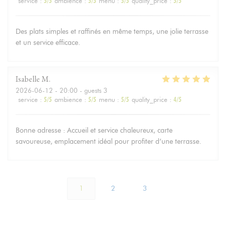
service
:
5
/5
ambience
:
5
/5
menu
:
5
/5
quality_price
:
5
/5
Des plats simples et raffinés en même temps, une jolie terrasse
et un service efficace.
Isabelle
M
2026-06-12
- 20:00 - guests 3
service
:
5
/5
ambience
:
5
/5
menu
:
5
/5
quality_price
:
4
/5
Bonne adresse : Accueil et service chaleureux, carte
savoureuse, emplacement idéal pour profiter d’une terrasse.
1
2
3