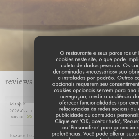
O restaurante e seus parceiros uti
cookies neste site, o que pode impl
coleta de dados pessoais. Os coo
denominados «necessários» são obri
reviews_from_our_clients_follow
e instalados por padrão. Outros c
opcionais requerem seu consentiment
cookies opcionais servem para anali
navegação, medir a audiência do 
oferecer funcionalidades (por exe
Manja
K
relacionadas às redes sociais) ou e
2026-07-11
- 19:00 - guests 10
publicidade ou conteúdos personal
service
:
5
/5
ambience
:
5
/5
menu
:
5
/5
quality_price
:
5
/5
Clique em 'OK, aceitar tudo', 'Recusa
ou 'Personalizar' para gerenciar 
preferências. Você pode alterar suas
Leckeres Essen, guter Service, schöne Atmosphäre