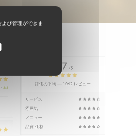
および管理ができま
4.7
/5
評価の平均 —
1062 レビュー
:
5
/5
サービス
雰囲気
メニュー
品質-価格