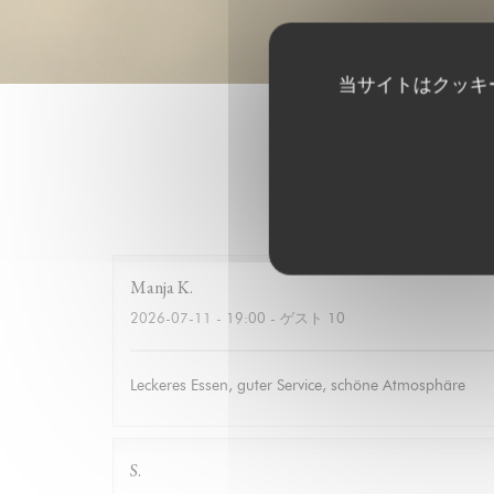
当サイトはクッキ
Manja
K
2026-07-11
- 19:00 - ゲスト 10
Leckeres Essen, guter Service, schöne Atmosphäre
S