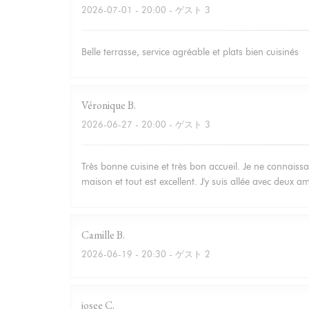
2026-07-01
- 20:00 - ゲスト 3
Belle terrasse, service agréable et plats bien cuisinés
Véronique
B
2026-06-27
- 20:00 - ゲスト 3
Très bonne cuisine et très bon accueil. Je ne connaissa
maison et tout est excellent. J'y suis allée avec deux 
Camille
B
2026-06-19
- 20:30 - ゲスト 2
josee
C