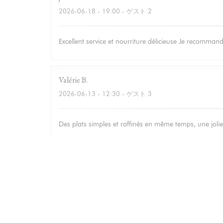
2026-06-18
- 19:00 - ゲスト 2
Excellent service et nourriture délicieuse Je recomma
Valérie
B
2026-06-13
- 12:30 - ゲスト 3
Des plats simples et raffinés en même temps, une jolie 
Isabelle
M
2026-06-12
- 20:00 - ゲスト 3
Bonne adresse : Accueil et service chaleureux, carte s