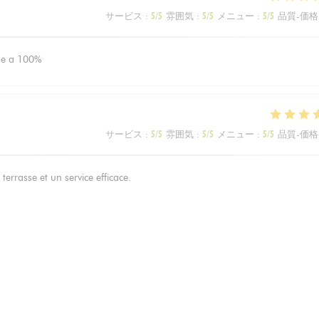
サービス
:
5
/5
雰囲気
:
5
/5
メニュー
:
5
/5
品質-価格
nde a 100%
サービス
:
5
/5
雰囲気
:
5
/5
メニュー
:
5
/5
品質-価格
terrasse et un service efficace.
サービス
:
5
/5
雰囲気
:
5
/5
メニュー
:
5
/5
品質-価格
avoureuse, emplacement idéal pour profiter d’une terrasse.