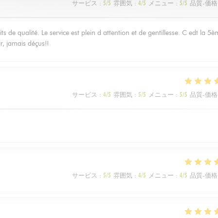
サービス
:
5
/5
雰囲気
:
4
/5
メニュー
:
5
/5
品質-価格
s de qualité. Le service est plein d attention et de gentillesse. C edt la 5
ir, jamais déçus!!
サービス
:
4
/5
雰囲気
:
5
/5
メニュー
:
5
/5
品質-価格
サービス
:
5
/5
雰囲気
:
4
/5
メニュー
:
4
/5
品質-価格