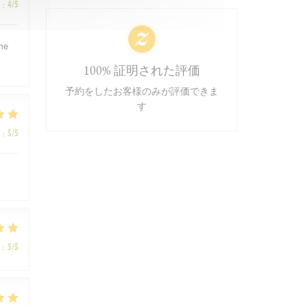
:
4
/5
ème
100% 証明された評価
予約をしたお客様のみが評価できま
す
:
5
/5
:
5
/5