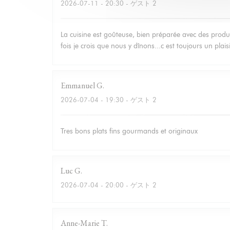
2026-07-11
- 20:30 - ゲスト 2
La cuisine est goûteuse, bien préparée avec des produit
fois je crois que nous y dînons...c est toujours un plais
Emmanuel
G
2026-07-04
- 19:30 - ゲスト 2
Tres bons plats fins gourmands et originaux
Luc
G
2026-07-04
- 20:00 - ゲスト 2
Anne-Marie
T