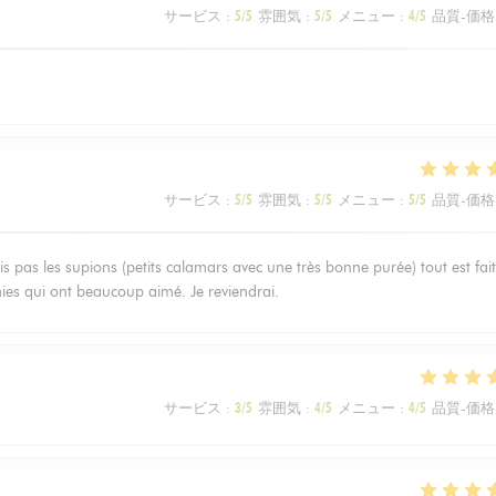
サービス
:
5
/5
雰囲気
:
5
/5
メニュー
:
4
/5
品質-価格
サービス
:
5
/5
雰囲気
:
5
/5
メニュー
:
5
/5
品質-価格
is pas les supions (petits calamars avec une très bonne purée) tout est fait
amies qui ont beaucoup aimé. Je reviendrai.
サービス
:
3
/5
雰囲気
:
4
/5
メニュー
:
4
/5
品質-価格