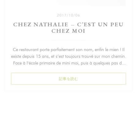
2017/10/06
CHEZ NATHALIE – C’EST UN PEU
CHEZ MOI
Ce restaurant porte parfaitement son nom, enfin le mien ! Il
existe depuis 15 ans, et s’est toujours trouvé sur mon chemin.
Face à l’école primaire de mini moi, puis à quelques pas de
son collège, et dans tous les cas dans un rayon de quelques
centaines de mètres de chez moi.
((新しいウィンドウで開きます))
記事を読む
Ici, tout est fait maison comme l’indique le label sur la carte
mais surtout l’animation en cuisine. Une carte resserrée, pour
des produits frais et de saison.
En atteste par exemple le velouté de châtaigne ou encore la
purée de potiron.
Les produits sont de qualité, la cuisson parfaite, qu’il s’agisse
du plat du jour, le coeur de rumsteck et ses pommes sautées,