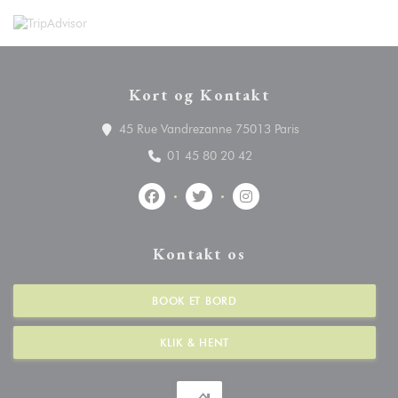
Kort og Kontakt
((åbner i et nyt vin
45 Rue Vandrezanne 75013 Paris
01 45 80 20 42
Facebook ((åbner i et nyt vindue))
Twitter ((åbner i et nyt vindue))
Instagram ((åbner i et ny
Kontakt os
BOOK ET BORD
KLIK & HENT