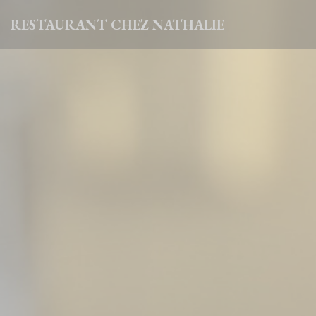
CCookie-styringspanel
RESTAURANT CHEZ NATHALIE