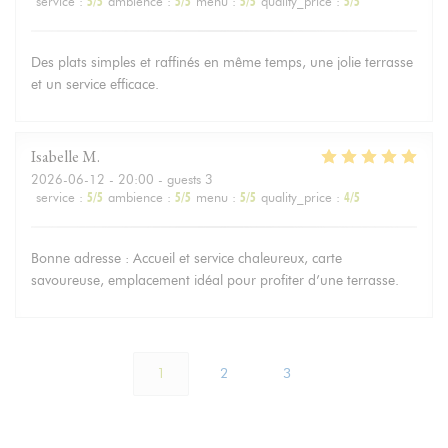
service
:
5
/5
ambience
:
5
/5
menu
:
5
/5
quality_price
:
5
/5
Des plats simples et raffinés en même temps, une jolie terrasse
et un service efficace.
Isabelle
M
2026-06-12
- 20:00 - guests 3
service
:
5
/5
ambience
:
5
/5
menu
:
5
/5
quality_price
:
4
/5
Bonne adresse : Accueil et service chaleureux, carte
savoureuse, emplacement idéal pour profiter d’une terrasse.
1
2
3