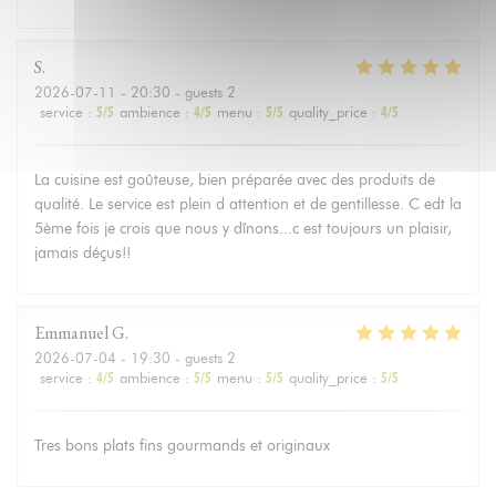
S
2026-07-11
- 20:30 - guests 2
service
:
5
/5
ambience
:
4
/5
menu
:
5
/5
quality_price
:
4
/5
La cuisine est goûteuse, bien préparée avec des produits de
qualité. Le service est plein d attention et de gentillesse. C edt la
5ème fois je crois que nous y dînons...c est toujours un plaisir,
jamais déçus!!
Emmanuel
G
2026-07-04
- 19:30 - guests 2
service
:
4
/5
ambience
:
5
/5
menu
:
5
/5
quality_price
:
5
/5
Tres bons plats fins gourmands et originaux