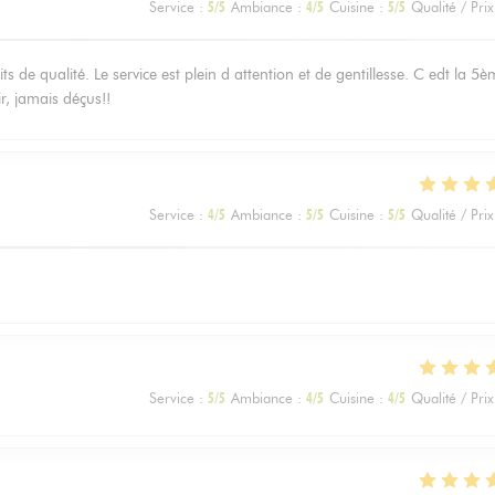
Service
:
5
/5
Ambiance
:
4
/5
Cuisine
:
5
/5
Qualité / Prix
s de qualité. Le service est plein d attention et de gentillesse. C edt la 5
ir, jamais déçus!!
Service
:
4
/5
Ambiance
:
5
/5
Cuisine
:
5
/5
Qualité / Prix
Service
:
5
/5
Ambiance
:
4
/5
Cuisine
:
4
/5
Qualité / Prix