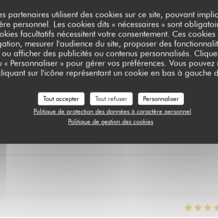
es partenaires utilisent des cookies sur ce site, pouvant impli
e personnel. Les cookies dits « nécessaires » sont obligatoir
okies facultatifs nécessitent votre consentement. Ces cookies f
ation, mesurer l'audience du site, proposer des fonctionnalit
 ou afficher des publicités ou contenus personnalisés. Clique
ou « Personnaliser » pour gérer vos préférences. Vous pouvez
liquant sur l'icône représentant un cookie en bas à gauche d
vis de nos clients
Tout accepter
Tout refuser
Personnaliser
Politique de protection des données à caractère personnel
Politique de gestion des cookies
Service
:
5
/5
Ambiance
:
5
/5
Cuisine
:
5
/5
Qualité / Prix