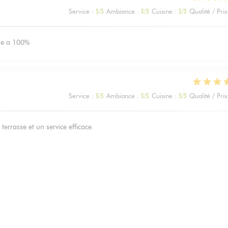
Service
:
5
/5
Ambiance
:
5
/5
Cuisine
:
5
/5
Qualité / Prix
nde a 100%
Service
:
5
/5
Ambiance
:
5
/5
Cuisine
:
5
/5
Qualité / Prix
terrasse et un service efficace.
Service
:
5
/5
Ambiance
:
5
/5
Cuisine
:
5
/5
Qualité / Prix
avoureuse, emplacement idéal pour profiter d’une terrasse.