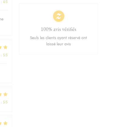
:
4
/5
ème
100% avis vérifiés
Seuls les clients ayant réservé ont
laissé leur avis
:
5
/5
:
5
/5