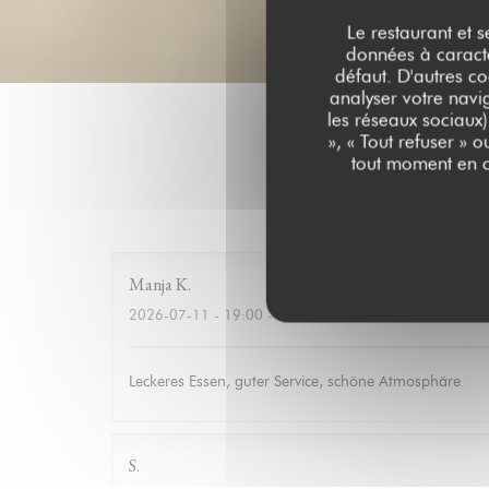
Le restaurant et s
données à caractèr
défaut. D'autres co
analyser votre navig
les réseaux sociaux)
», « Tout refuser » 
tout moment en c
Les a
Manja
K
2026-07-11
- 19:00 - Couverts 10
Leckeres Essen, guter Service, schöne Atmosphäre
S