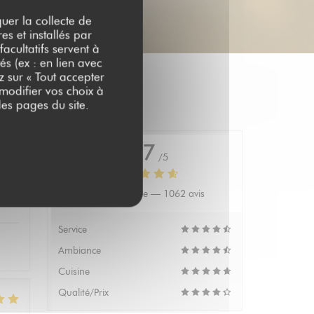
quer la collecte de
es et installés par
acultatifs servent à
és (ex : en lien avec
z sur « Tout accepter
 modifier vos choix à
es pages du site.
4.7
/5
Note moyenne —
1062 avis
:
5
/5
Service
Ambiance
Cuisine
Qualité/Prix