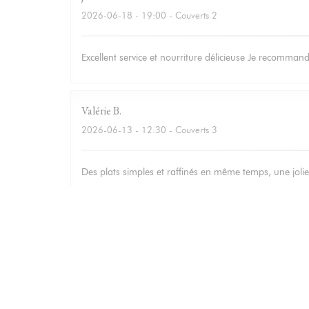
2026-06-18
- 19:00 - Couverts 2
Excellent service et nourriture délicieuse Je recomma
Valérie
B
2026-06-13
- 12:30 - Couverts 3
Des plats simples et raffinés en même temps, une jolie 
Isabelle
M
2026-06-12
- 20:00 - Couverts 3
Bonne adresse : Accueil et service chaleureux, carte s