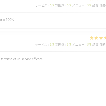
サービス
:
5
/5
雰囲気
:
5
/5
メニュー
:
5
/5
品質-価格
nde a 100%
サービス
:
5
/5
雰囲気
:
5
/5
メニュー
:
5
/5
品質-価格
terrasse et un service efficace.
サービス
:
5
/5
雰囲気
:
5
/5
メニュー
:
5
/5
品質-価格
avoureuse, emplacement idéal pour profiter d’une terrasse.