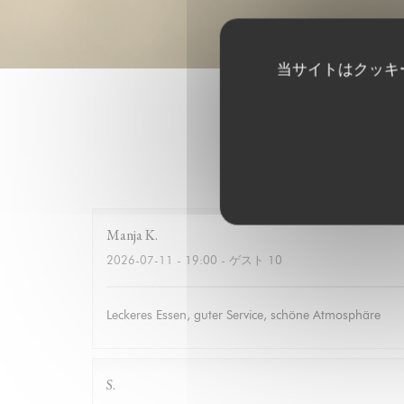
当サイトはクッキ
Manja
K
2026-07-11
- 19:00 - ゲスト 10
Leckeres Essen, guter Service, schöne Atmosphäre
S