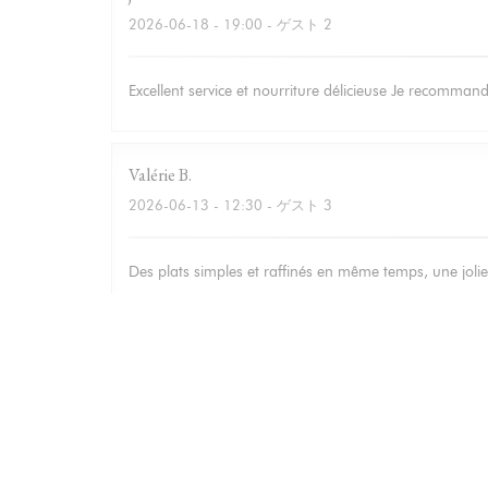
2026-06-18
- 19:00 - ゲスト 2
Excellent service et nourriture délicieuse Je recomma
Valérie
B
2026-06-13
- 12:30 - ゲスト 3
Des plats simples et raffinés en même temps, une jolie 
Isabelle
M
2026-06-12
- 20:00 - ゲスト 3
Bonne adresse : Accueil et service chaleureux, carte s