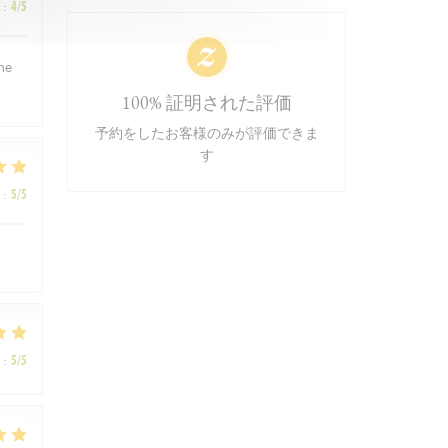
:
4
/5
ème
100% 証明された評価
予約をしたお客様のみが評価できま
す
:
5
/5
:
5
/5