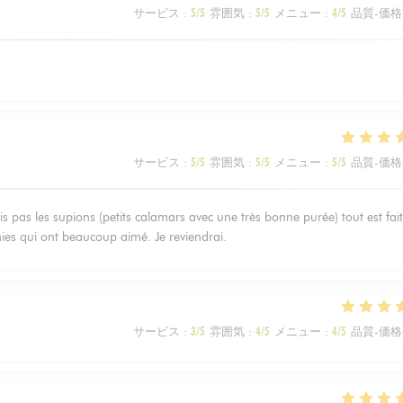
サービス
:
5
/5
雰囲気
:
5
/5
メニュー
:
4
/5
品質-価格
サービス
:
5
/5
雰囲気
:
5
/5
メニュー
:
5
/5
品質-価格
is pas les supions (petits calamars avec une très bonne purée) tout est fait
amies qui ont beaucoup aimé. Je reviendrai.
サービス
:
3
/5
雰囲気
:
4
/5
メニュー
:
4
/5
品質-価格