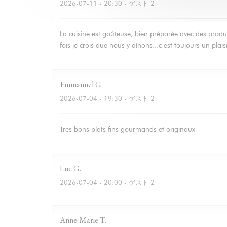
2026-07-11
- 20:30 - ゲスト 2
La cuisine est goûteuse, bien préparée avec des produit
fois je crois que nous y dînons...c est toujours un plais
Emmanuel
G
2026-07-04
- 19:30 - ゲスト 2
Tres bons plats fins gourmands et originaux
Luc
G
2026-07-04
- 20:00 - ゲスト 2
Anne-Marie
T