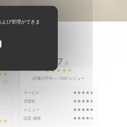
および管理ができま
4.7
/5
評価の平均 —
1062 レビュー
:
5
/5
サービス
雰囲気
メニュー
品質-価格