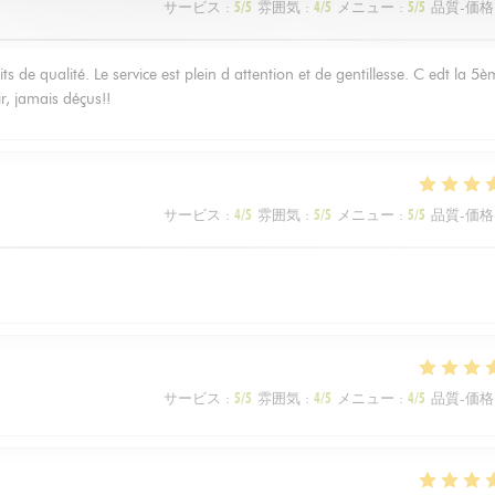
サービス
:
5
/5
雰囲気
:
4
/5
メニュー
:
5
/5
品質-価格
s de qualité. Le service est plein d attention et de gentillesse. C edt la 5
ir, jamais déçus!!
サービス
:
4
/5
雰囲気
:
5
/5
メニュー
:
5
/5
品質-価格
サービス
:
5
/5
雰囲気
:
4
/5
メニュー
:
4
/5
品質-価格