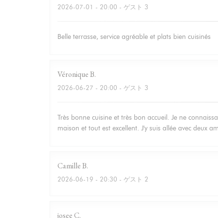
2026-07-01
- 20:00 - ゲスト 3
Belle terrasse, service agréable et plats bien cuisinés
Véronique
B
2026-06-27
- 20:00 - ゲスト 3
Très bonne cuisine et très bon accueil. Je ne connaissa
maison et tout est excellent. J'y suis allée avec deux 
Camille
B
2026-06-19
- 20:30 - ゲスト 2
josee
C