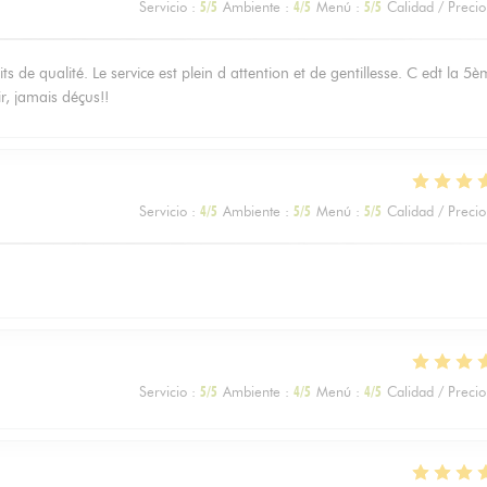
Servicio
:
5
/5
Ambiente
:
4
/5
Menú
:
5
/5
Calidad / Precio
s de qualité. Le service est plein d attention et de gentillesse. C edt la 5
ir, jamais déçus!!
Servicio
:
4
/5
Ambiente
:
5
/5
Menú
:
5
/5
Calidad / Precio
Servicio
:
5
/5
Ambiente
:
4
/5
Menú
:
4
/5
Calidad / Precio