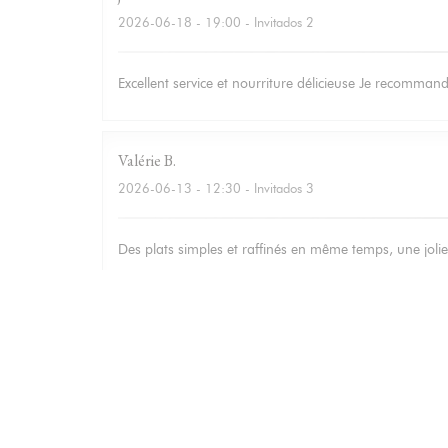
2026-06-18
- 19:00 - Invitados 2
Excellent service et nourriture délicieuse Je recomma
Valérie
B
2026-06-13
- 12:30 - Invitados 3
Des plats simples et raffinés en même temps, une jolie 
Isabelle
M
2026-06-12
- 20:00 - Invitados 3
Bonne adresse : Accueil et service chaleureux, carte s