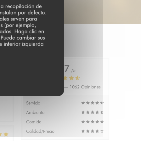
 la recopilación de
nstalan por defecto.
ales sirven para
es (por ejemplo,
zados. Haga clic en
s. Puede cambiar sus
 inferior izquierda
4.7
/5
Valoración media —
1062 Opiniones
:
5
/5
Servicio
Ambiente
Comida
Calidad/Precio