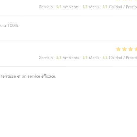
Servicio
:
5
/5
Ambiente
:
5
/5
Menú
:
5
/5
Calidad / Precio
nde a 100%
Servicio
:
5
/5
Ambiente
:
5
/5
Menú
:
5
/5
Calidad / Precio
terrasse et un service efficace.
Servicio
:
5
/5
Ambiente
:
5
/5
Menú
:
5
/5
Calidad / Precio
avoureuse, emplacement idéal pour profiter d’une terrasse.