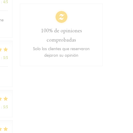
:
4
/5
ème
100% de opiniones
comprobadas
Solo los clientes que reservaron
dejaron su opinión
:
5
/5
:
5
/5