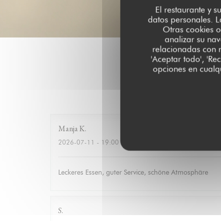
El restaurante y s
datos personales. L
Otras cookies o
analizar su nav
relacionadas con r
'Aceptar todo', 'Re
opciones en cualqu
Las opinion
Manja
K
2026-07-11
- 19:00 - Invitados 10
Leckeres Essen, guter Service, schöne Atmosphäre
S