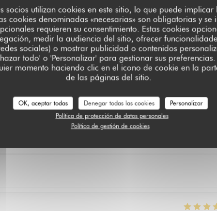
us socios utilizan cookies en este sitio, lo que puede implicar
as cookies denominadas «necesarias» son obligatorias y se i
pcionales requieren su consentimiento. Estas cookies opcion
egación, medir la audiencia del sitio, ofrecer funcionalidad
edes sociales) o mostrar publicidad o contenidos personali
chazar todo' o 'Personalizar' para gestionar sus preferencia
ier momento haciendo clic en el icono de cookie en la parte
de las páginas del sitio.
es de nuestros clientes
OK, aceptar todas
Denegar todas las cookies
Personalizar
Política de protección de datos personales
Política de gestión de cookies
Servicio
:
5
/5
Ambiente
:
5
/5
Menú
:
5
/5
Calidad / Precio