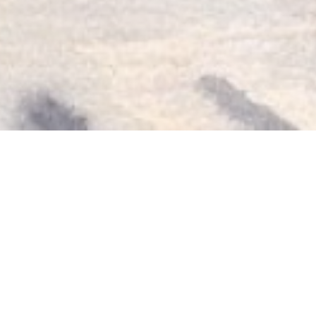
RESTAURANT CHEZ
NATHALIE
GIRLY & COSY
Atenção pequenos pratos franceses à vista do Butte-