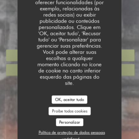
oferecer funcionalidades (por
RESTAURANT CHEZ
exemplo, relacionadas às
redes sociais) ou exibir
NATHALIE
publicidade ou conteúdos
RESTAURANT CHEZ NAT
personalizados. Clique em
|
PARIS
'OK, aceitar tudo', 'Recusar
tudo' ou 'Personalizar' para
gerenciar suas preferências.
Você pode alterar suas
RESERVAR UMA MESA
escolhas a qualquer
momento clicando no ícone
de cookie no canto inferior
CLIQUE E RECOLHA
esquerdo das páginas do
site.
OK, aceitar tudo
Proíbe todos cookies
Personalizar
Política de proteção de dados pessoais
undefined