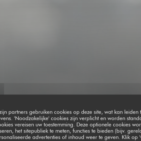
zijn partners gebruiken cookies op deze site, wat kan leiden
ens. 'Noodzakelijke' cookies zijn verplicht en worden standa
ookies vereisen uw toestemming. Deze optionele cookies wo
seren, het sitepubliek te meten, functies te bieden (bijv. gere
sonaliseerde advertenties of inhoud weer te geven. Klik op '