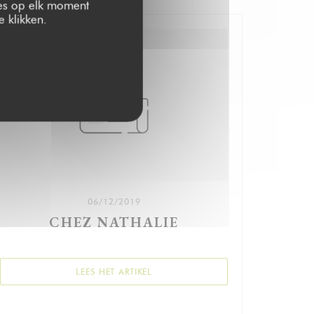
zes op elk moment
 klikken.
06/12/2019
CHEZ NATHALIE
NSTER))
((OPENT IN EEN NIEUW VENSTER))
LEES HET ARTIKEL