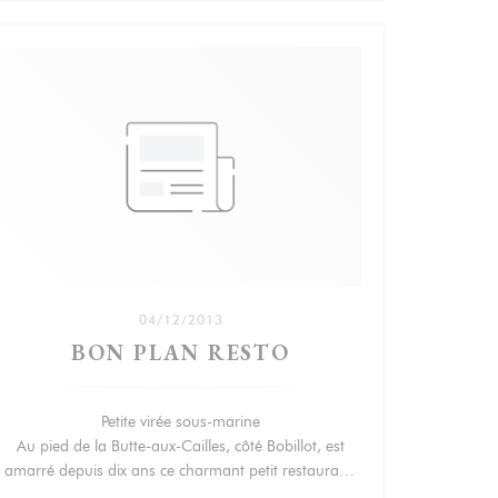
04/12/2013
BON PLAN RESTO
Petite virée sous-marine
VENSTER))
Au pied de la Butte-aux-Cailles, côté Bobillot, est
amarré depuis dix ans ce charmant petit restaurant,
où l’on cuisine avec délicatesse poissons et fruits de