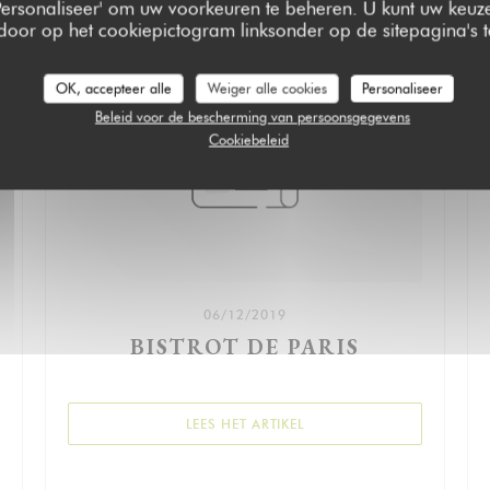
 'Personaliseer' om uw voorkeuren te beheren. U kunt uw keu
 door op het cookiepictogram linksonder op de sitepagina's te
OK, accepteer alle
Weiger alle cookies
Personaliseer
Beleid voor de bescherming van persoonsgegevens
Cookiebeleid
06/12/2019
BISTROT DE PARIS
((OPENT IN EEN NIEUW VE
LEES HET ARTIKEL
NIEUW VENSTER))