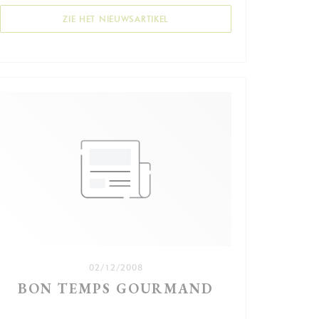
mer frais. Un régal.
((OPENT IN EEN NIEUW VENSTER)
ZIE HET NIEUWSARTIKEL
Que les travaux à l’angle du square Henri Rousselle
ne vous fassent pas virer de bord ! Derrière, se niche
le coquet repaire des amateurs de poisson, tenu par
la chaleureuse Nathalie. Après avoir fait ses gammes
dans un petit restaurant franchouillard du 14e, elle a
débauché le chef et lancé sa première affaire, qu’elle
a voulu pointilleuse dans la présentation des plats, et
rigoureuse sur leur qualité.
« Nous n’avons pas de congélateur ! », tonne
fièrement son complice et époux Charfeddine. Le
poisson arrive tout frais des côtes bretonnes et
européennes, et se voit préparé avec maîtrise dans
l’alliance des saveurs grâce à moult épices et
condiments. À l’instar de ces doux et tendres supions
poêlés minute, parfaitement relevés par le piment
d’Espelette. Ou du poisson entier « suivant la marée
02/12/2008
», dorade ou bar, cuit à la vapeur et assaisonné à
BON TEMPS GOURMAND
merveille par un filet d’huile d’olive et de vinaigre de
Xérès.