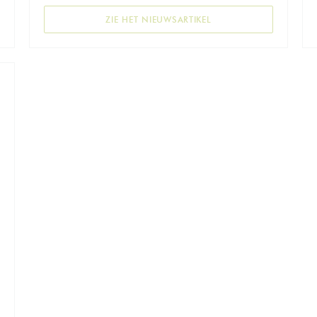
EN NIEUW VENSTER))
((OPENT IN EEN NIEUW 
ZIE HET NIEUWSARTIKEL