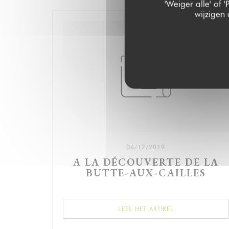
'Weiger alle' of
wijzigen
06/12/2019
A LA DÉCOUVERTE DE LA
BUTTE-AUX-CAILLES
((OPENT IN EEN 
LEES HET ARTIKEL