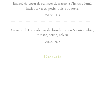
Émincé de cœur de rumsteack mariné à l’harissa fumé,
haricots verts, petits pois, roquette.
24,00 EUR
Ceviche de Daurade royale, bouillon coco & concombre,
tomate, cerise, céleris.
25,00 EUR
Desserts
Crème de citron bio, mascarpone fouetté, coulis de
basilic, crumble.
9,00 EUR
Délice au chocolat Valrhona, caramel au beurre salé.
11,00 EUR