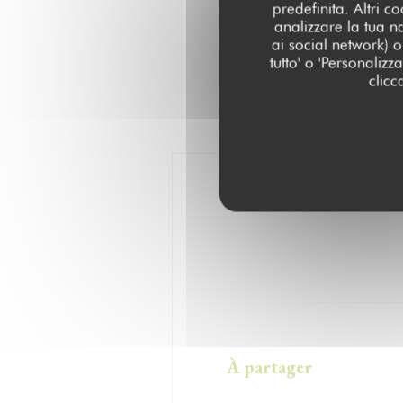
predefinita. Altri 
analizzare la tua n
ai social network) o 
tutto' o 'Personaliz
clicc
À partager