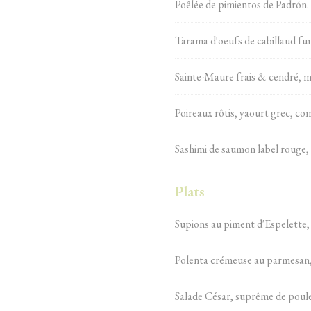
Poêlée de pimientos de Padrón.
Tarama d'oeufs de cabillaud fumé
Sainte-Maure frais & cendré, mar
Poireaux rôtis, yaourt grec, co
Sashimi de saumon label rouge, hu
Plats
Supions au piment d'Espelette,
Polenta crémeuse au parmesan, 
Salade César, suprême de poule