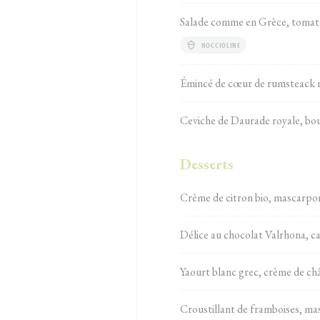
Salade comme en Grèce, tomates
NOCCIOLINE
Émincé de cœur de rumsteack mar
Ceviche de Daurade royale, bou
Desserts
Crème de citron bio, mascarpon
Délice au chocolat Valrhona, ca
Yaourt blanc grec, crème de châ
Croustillant de framboises, mas