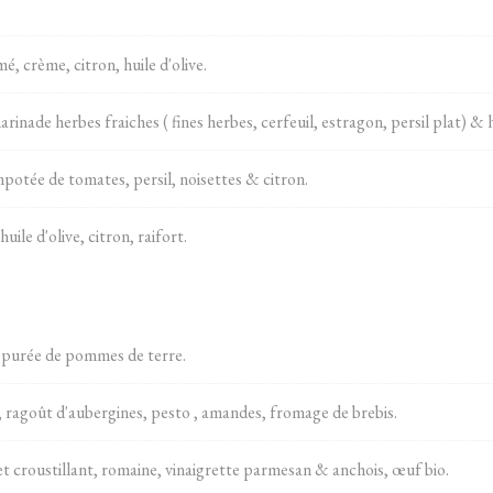
, crème, citron, huile d'olive.
inade herbes fraiches ( fines herbes, cerfeuil, estragon, persil plat) & h
mpotée de tomates, persil, noisettes & citron.
ile d'olive, citron, raifort.
 purée de pommes de terre.
ragoût d'aubergines, pesto , amandes, fromage de brebis.
t croustillant, romaine, vinaigrette parmesan & anchois, œuf bio.