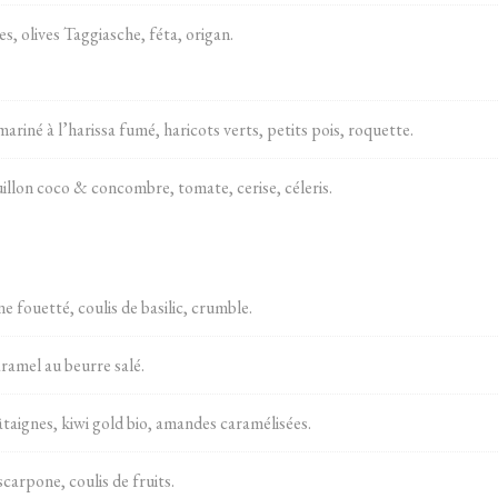
, olives Taggiasche, féta, origan.
iné à l’harissa fumé, haricots verts, petits pois, roquette.
illon coco & concombre, tomate, cerise, céleris.
e fouetté, coulis de basilic, crumble.
ramel au beurre salé.
taignes, kiwi gold bio, amandes caramélisées.
carpone, coulis de fruits.