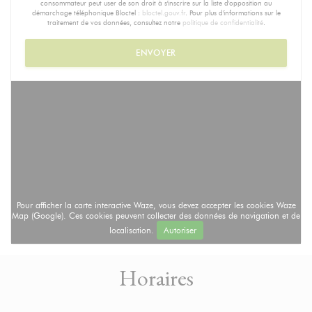
consommateur peut user de son droit à s'inscrire sur la liste d'opposition au
démarchage téléphonique Bloctel :
bloctel.gouv.fr
. Pour plus d'informations sur le
traitement de vos données, consultez notre
politique de confidentialité
.
Pour afficher la carte interactive Waze, vous devez accepter les cookies Waze
Map (Google). Ces cookies peuvent collecter des données de navigation et de
localisation.
Autoriser
Horaires