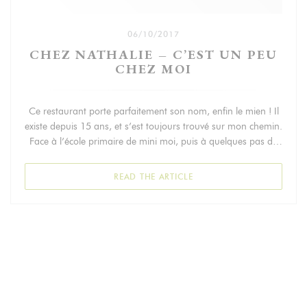
06/10/2017
CHEZ NATHALIE – C’EST UN PEU
CHEZ MOI
Ce restaurant porte parfaitement son nom, enfin le mien ! Il
existe depuis 15 ans, et s’est toujours trouvé sur mon chemin.
Face à l’école primaire de mini moi, puis à quelques pas de
son collège, et dans tous les cas dans un rayon de quelques
centaines de mètres de chez moi.
((OPENS IN A NEW WIND
READ THE ARTICLE
Ici, tout est fait maison comme l’indique le label sur la carte
mais surtout l’animation en cuisine. Une carte resserrée, pour
des produits frais et de saison.
En atteste par exemple le velouté de châtaigne ou encore la
purée de potiron.
Les produits sont de qualité, la cuisson parfaite, qu’il s’agisse
du plat du jour, le coeur de rumsteck et ses pommes sautées,