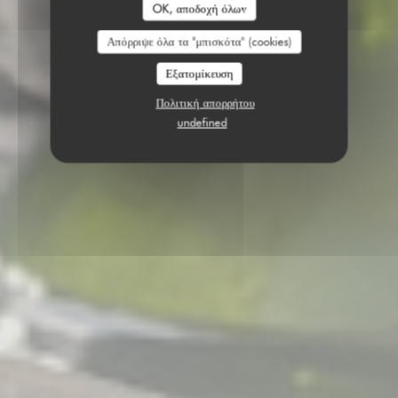
OK, αποδοχή όλων
Απόρριψε όλα τα "μπισκότα" (cookies)
Εξατομίκευση
Πολιτική απορρήτου
undefined