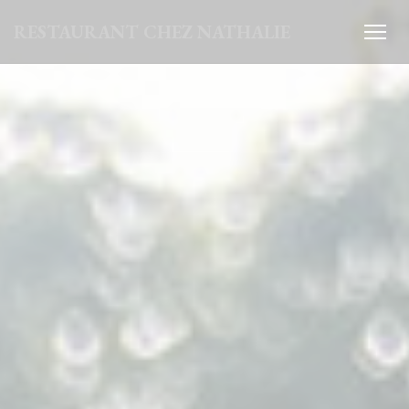
Πίνακας διαχείρισης "Μπισκότων" (Cookies)
RESTAURANT CHEZ NATHALIE