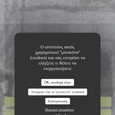
Ο ιστότοπος αυτός
χρησιμοποιεί "μπισκότα"
(cookies) και σας επιτρέπει να
RESTAURANT CHEZ
ελέγξετε τι θέλετε να
ενεργοποιήσετε
NATHALIE
RESTAURANT CHEZ NAT
OK, αποδοχή όλων
ΠΆΡΕ ΜΑΚΡΙΆ
|
PARIS
Απόρριψε όλα τα "μπισκότα" (cookies)
Εξατομίκευση
ΚΆΝΤΕ ΚΡΆΤΗΣΗ ΤΡΑΠΕΖΙΟΎ
Πολιτική απορρήτου
ΠΑΊΡΝΩ ΜΑΚΡΙΆ