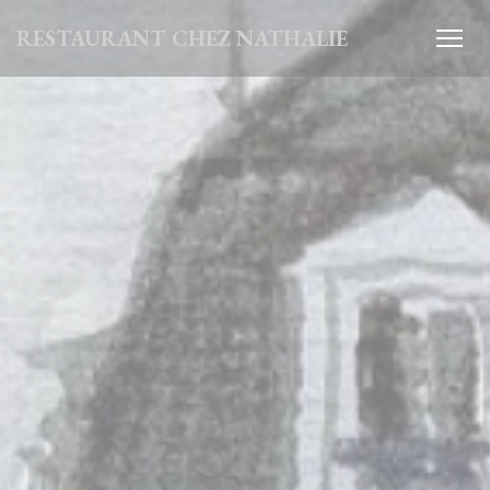
Πίνακας διαχείρισης "Μπισκότων" (Cookies)
RESTAURANT CHEZ NATHALIE