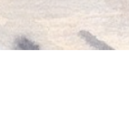
RESTAURANT CHEZ
NATHALIE
Παριζιάνικο εστιατόριο με ανάμεικτες επιρροές.
ΚΟΥΖΙΝΑ
από τις 12:00 έως τις 14:30 & από τις 7:00
έως τις 10:00
. Από Τρίτη έως Σάββατο.
BRUNCH
Κυριακή