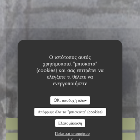
Ο ιστότοπος αυτός
χρησιμοποιεί "μπισκότα"
(cookies) και σας επιτρέπει να
RESTAURANT CHEZ
ελέγξετε τι θέλετε να
ενεργοποιήσετε
NATHALIE
RESTAURANT CHEZ NAT
OK, αποδοχή όλων
ΠΆΡΕ ΜΑΚΡΙΆ
|
PARIS
Απόρριψε όλα τα "μπισκότα" (cookies)
Εξατομίκευση
ΚΆΝΤΕ ΚΡΆΤΗΣΗ ΤΡΑΠΕΖΙΟΎ
Πολιτική απορρήτου
ΠΑΊΡΝΩ ΜΑΚΡΙΆ