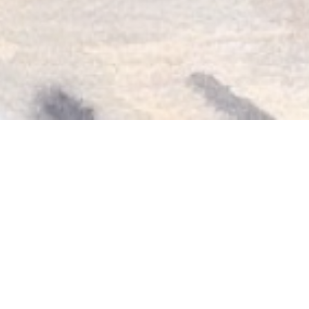
RESTAURANT CHEZ
NATHALIE
Παριζιάνικο εστιατόριο με ανάμεικτες επιρροές.
ΚΟΥΖΙΝΑ
από τις 12:00 έως τις 14:30 & από τις 7:00
έως τις 10:00
. Από Τρίτη έως Σάββατο.
BRUNCH
Κυριακή