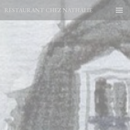
Πίνακας διαχείρισης "Μπισκότων" (Cookies)
RESTAURANT CHEZ NATHALIE