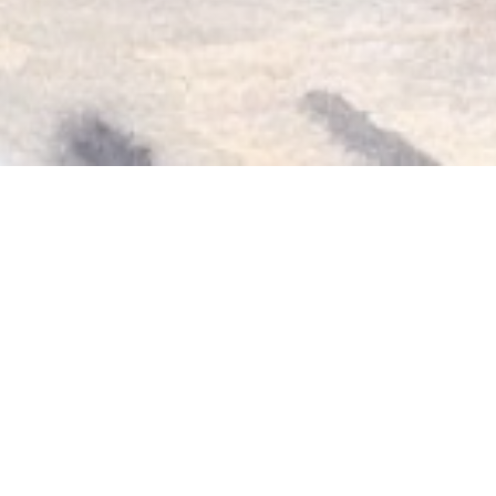
RESTAURANT CHEZ
NATHALIE
Parisisk restaurant med blandet indflydelse.
KØKKEN
fra
12.00 til 14.30 & fra 19.00 til 22.00
. Fra tirsdag til
lørdag.
BRUNCH
søndag fra 11.00 til 15.00.