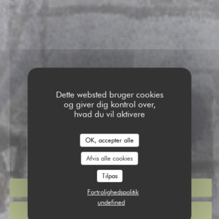
Dette websted bruger cookies
og giver dig kontrol over,
RESTAURANT CHEZ
hvad du vil aktivere
NATHALIE
OK, accepter alle
RESTAURANT CHEZ NAT
|
PARIS
Afvis alle cookies
Tilpas
BOOK ET BORD
Fortrolighedspolitik
undefined
KLIK & HENT