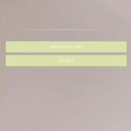
REZERVOVAT STŮL
ODNÉST