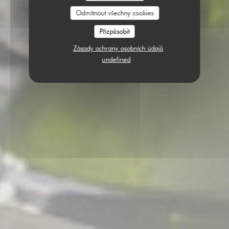
Odmítnout všechny cookies
Přizpůsobit
Zásady ochrany osobních údajů
undefined