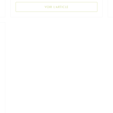
VELLE FENÊTRE))
((OUVRE UNE NOUVELLE FEN
VOIR L'ARTICLE