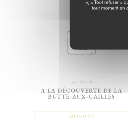
», « Tout refuser » 
tout moment en c
06/12/2019
A LA DÉCOUVERTE DE LA
BUTTE-AUX-CAILLES
((OUVRE UNE NOUV
LIRE L'ARTICLE