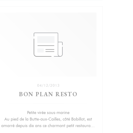
04/12/2013
BON PLAN RESTO
Petite virée sous-marine
ÊTRE))
Au pied de la Butte-aux-Cailles, côté Bobillot, est
amarré depuis dix ans ce charmant petit restaurant,
où l’on cuisine avec délicatesse poissons et fruits de