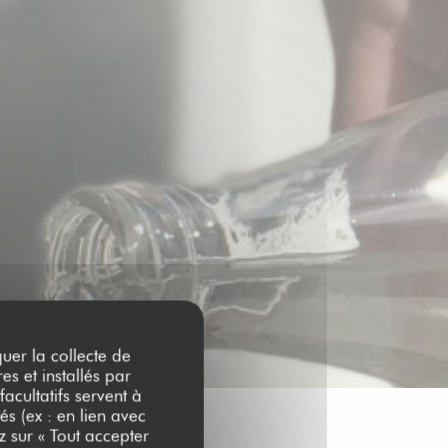
quer la collecte de
es et installés par
acultatifs servent à
és (ex : en lien avec
z sur « Tout accepter